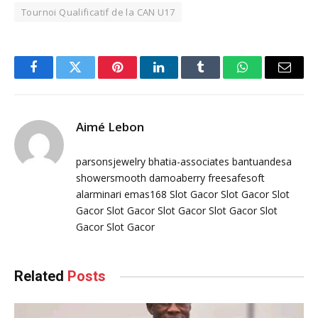
Tournoi Qualificatif de la CAN U17
Facebook
Twitter
Pinterest
LinkedIn
Tumblr
WhatsApp
Email
Aimé Lebon
parsonsjewelry
bhatia-associates
bantuandesa
showersmooth
damoaberry
freesafesoft
alarminari
emas168
Slot Gacor
Slot Gacor
Slot
Gacor
Slot Gacor
Slot Gacor
Slot Gacor
Slot
Gacor
Slot Gacor
Related
Posts