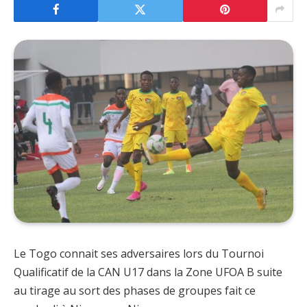
Le Togo connait ses adversaires lors du Tournoi
Qualificatif de la CAN U17 dans la Zone UFOA B suite
au tirage au sort des phases de groupes fait ce