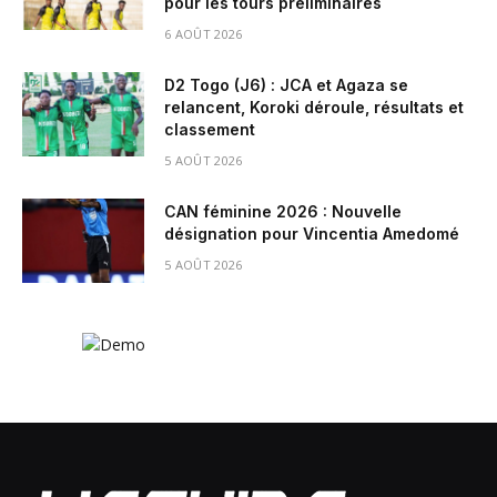
pour les tours préliminaires
6 AOÛT 2026
D2 Togo (J6) : JCA et Agaza se
relancent, Koroki déroule, résultats et
classement
5 AOÛT 2026
CAN féminine 2026 : Nouvelle
désignation pour Vincentia Amedomé
5 AOÛT 2026