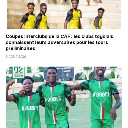
Coupes interclubs de la CAF : les clubs togolais
connaissent leurs adversaires pour les tours
préliminaires
6 AOÛT 2026