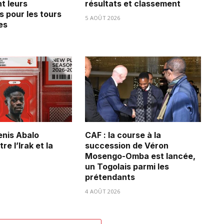
t leurs
résultats et classement
s pour les tours
5 AOÛT 2026
es
Denis Abalo
CAF : la course à la
re l’Irak et la
succession de Véron
Mosengo-Omba est lancée,
un Togolais parmi les
prétendants
4 AOÛT 2026