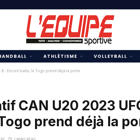
HANDBALL
ATHLÉTISME
VOLLEYBALL
B : Encore battu, le Togo prend déjà la porte
atif CAN U20 2023 UF
 Togo prend déjà la po
IRE
2 MINS READ