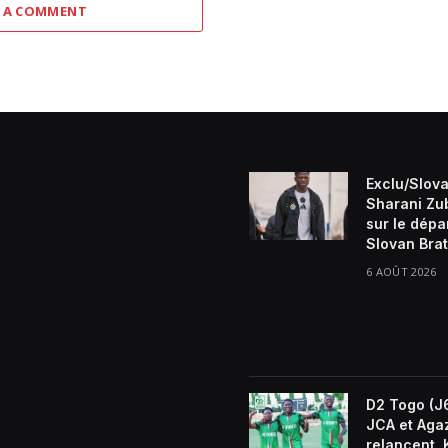
 A COMMENT
Exclu/Slova
Sharani Zu
sur le dépa
Slovan Brat
6 AOÛT 2026
D2 Togo (J6
JCA et Aga
relancent, 