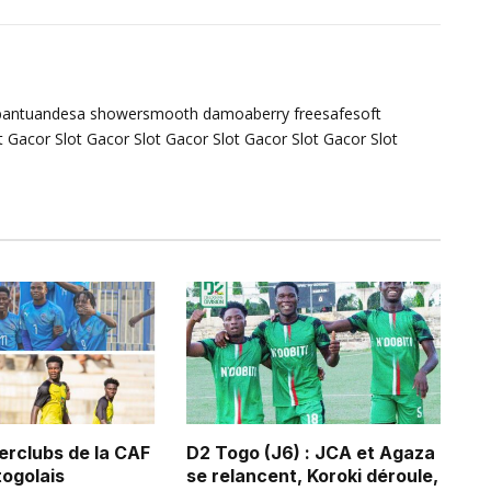
bantuandesa
showersmooth
damoaberry
freesafesoft
t Gacor
Slot Gacor
Slot Gacor
Slot Gacor
Slot Gacor
Slot
erclubs de la CAF
D2 Togo (J6) : JCA et Agaza
 togolais
se relancent, Koroki déroule,