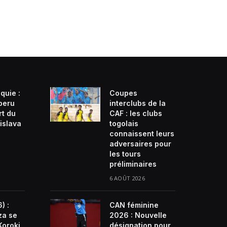
quie :
Coupes
beru
interclubs de la
rt du
CAF : les clubs
islava
togolais
connaissent leurs
adversaires pour
les tours
préliminaires
6 AOÛT 2026
) :
CAN féminine
za se
2026 : Nouvelle
Koroki
désignation pour