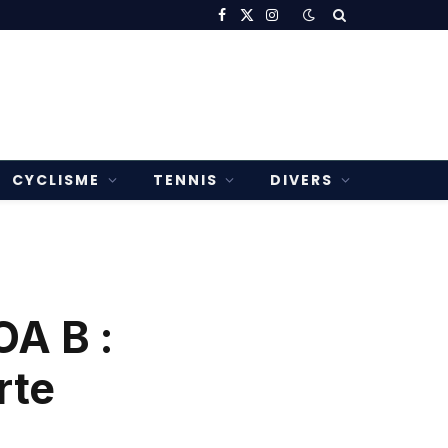
Facebook
X
Instagram
(Twitter)
CYCLISME
TENNIS
DIVERS
OA B :
rte