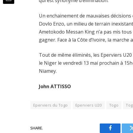
qui est synonyme d’élimination.
Un enchainement de mauvaises décisions e
Dovlo Enzo, un milieu de terrain inexistant
Ametokodo Messan King n’a pas mis tous l
gagner. Face à la Côte d’Ivoire, la marche 
Tout de même éliminés, les Eperviers U20
le Niger le vendredi 13 mai prochain à 1
Niamey.
John ATTISSO
Eperviers du Togo
Eperviers U20
Togo
Tog
SHARE.
Facebook