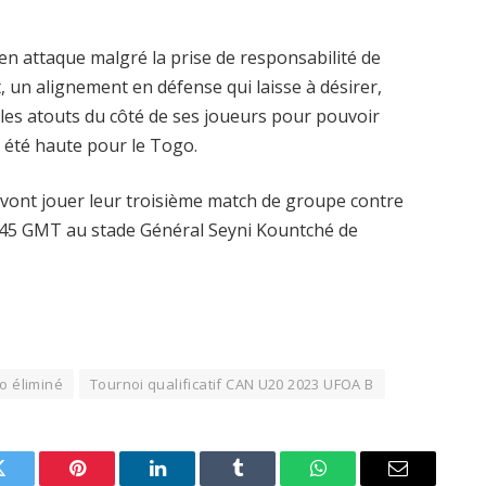
n attaque malgré la prise de responsabilité de
, un alignement en défense qui laisse à désirer,
es atouts du côté de ses joueurs pour pouvoir
a été haute pour le Togo.
 vont jouer leur troisième match de groupe contre
5h45 GMT au stade Général Seyni Kountché de
o éliminé
Tournoi qualificatif CAN U20 2023 UFOA B
Twitter
Pinterest
LinkedIn
Tumblr
WhatsApp
Email