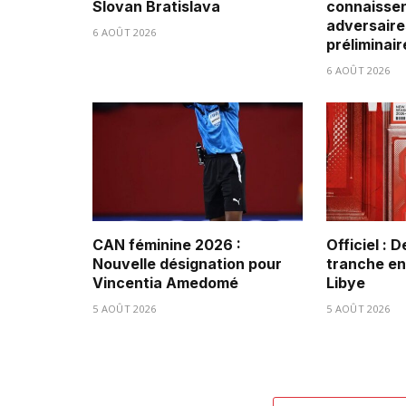
Slovan Bratislava
connaissen
adversaire
6 AOÛT 2026
préliminair
6 AOÛT 2026
CAN féminine 2026 :
Officiel : 
Nouvelle désignation pour
tranche ent
Vincentia Amedomé
Libye
5 AOÛT 2026
5 AOÛT 2026