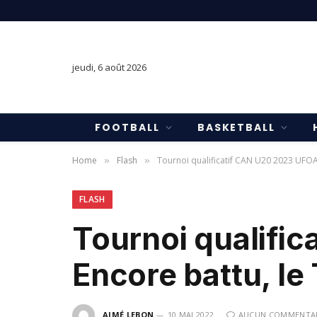
jeudi, 6 août 2026
FOOTBALL
BASKETBALL
Home
Flash
Tournoi qualificatif CAN U20 2023 UFOA 
»
»
FLASH
Tournoi qualific
Encore battu, le
AIMÉ LEBON
10 MAI 2022
AUCUN COMMENTA