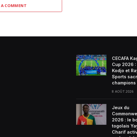
 A COMMENT
CECAFA Ka
Cup 2026 : 
Kodjo et R
Sports sac
champions
8 AOÛT 2026
Jeux du
Commonwe
2026 : le b
togolais Ya
Charif act