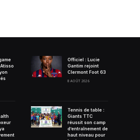
game
Officiel : Lucie
Atisso
Gantim rejoint
ayon
Clermont Foot 63
rés
8 AOÛT 2026
Tennis de table :
alth
Giants TTC
oxeur
réussit son camp
ya
d’entraînement de
ivement
haut niveau pour