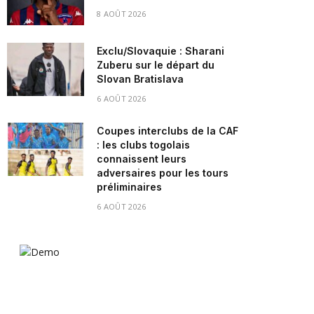
8 AOÛT 2026
Exclu/Slovaquie : Sharani
Zuberu sur le départ du
Slovan Bratislava
6 AOÛT 2026
Coupes interclubs de la CAF
: les clubs togolais
connaissent leurs
adversaires pour les tours
préliminaires
6 AOÛT 2026