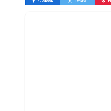
Facebook
Twitter
P