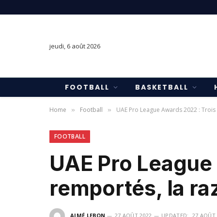
jeudi, 6 août 2026
FOOTBALL
BASKETBALL
Home
Football
UAE Pro League Awards 2022 : Trois
»
»
FOOTBALL
UAE Pro League 
remportés, la ra
AIMÉ LEBON
27 AOÛT 2022
UPDATED:
27 AOÛT 