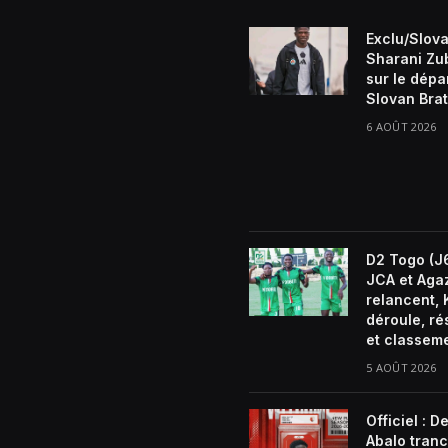
Exclu/Slova
Sharani Zu
sur le dépa
Slovan Brat
6 AOÛT 2026
D2 Togo (J6
JCA et Aga
relancent, 
déroule, ré
et classem
5 AOÛT 2026
Officiel : D
Abalo tran