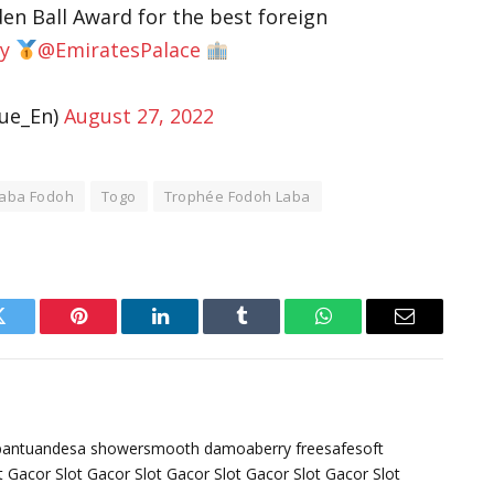
den Ball Award for the best foreign
y
@EmiratesPalace
ue_En)
August 27, 2022
aba Fodoh
Togo
Trophée Fodoh Laba
Twitter
Pinterest
LinkedIn
Tumblr
WhatsApp
Email
bantuandesa
showersmooth
damoaberry
freesafesoft
t Gacor
Slot Gacor
Slot Gacor
Slot Gacor
Slot Gacor
Slot