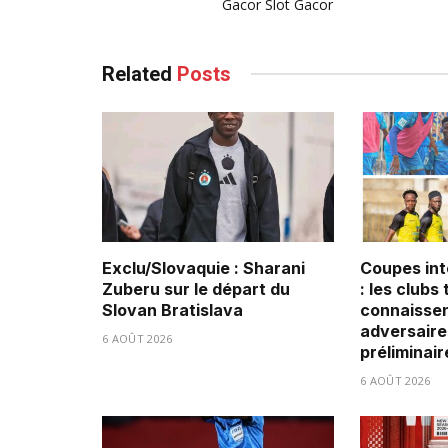
Gacor
Slot Gacor
Related
Posts
Exclu/Slovaquie : Sharani
Coupes int
Zuberu sur le départ du
: les clubs
Slovan Bratislava
connaissen
adversaire
6 AOÛT 2026
préliminair
6 AOÛT 2026