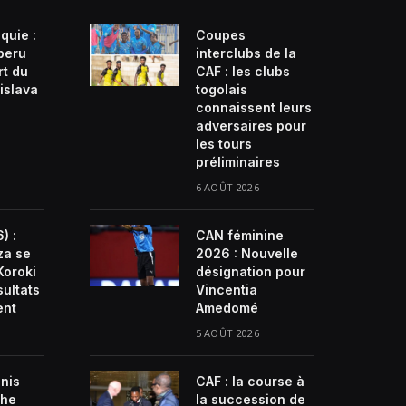
quie :
Coupes
beru
interclubs de la
rt du
CAF : les clubs
islava
togolais
connaissent leurs
adversaires pour
les tours
préliminaires
6 AOÛT 2026
) :
CAN féminine
za se
2026 : Nouvelle
Koroki
désignation pour
sultats
Vincentia
ent
Amedomé
5 AOÛT 2026
enis
CAF : la course à
che
la succession de