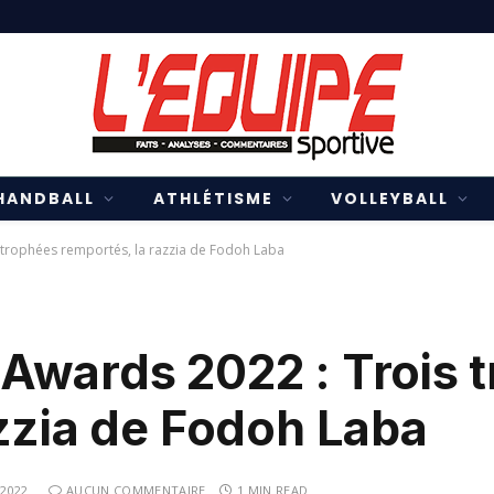
HANDBALL
ATHLÉTISME
VOLLEYBALL
 trophées remportés, la razzia de Fodoh Laba
Awards 2022 : Trois 
zzia de Fodoh Laba
2022
AUCUN COMMENTAIRE
1 MIN READ