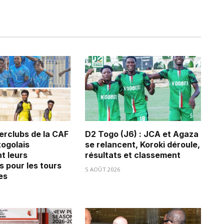
erclubs de la CAF
D2 Togo (J6) : JCA et Agaza
 togolais
se relancent, Koroki déroule,
t leurs
résultats et classement
s pour les tours
5 AOÛT 2026
es