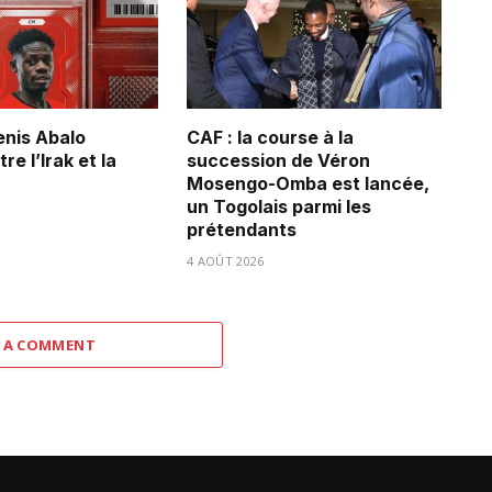
Denis Abalo
CAF : la course à la
re l’Irak et la
succession de Véron
Mosengo-Omba est lancée,
un Togolais parmi les
prétendants
4 AOÛT 2026
 A COMMENT