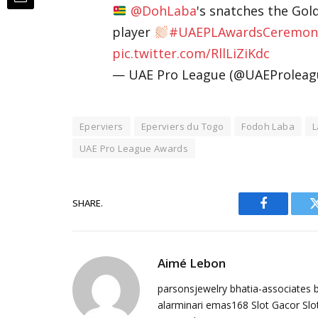
@DohLaba
's snatches the Gol
player
#UAEPLAwardsCeremon
pic.twitter.com/RllLiZiKdc
— UAE Pro League (@UAEProleag
Eperviers
Eperviers du Togo
Fodoh Laba
L
UAE Pro League Awards
SHARE.
Facebook
Aimé Lebon
parsonsjewelry
bhatia-associates
alarminari
emas168
Slot Gacor
Slo