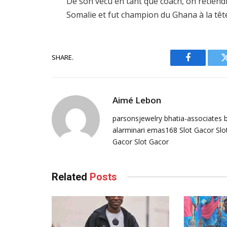
De son vécu en tant que coach, on retiend
Somalie et fut champion du Ghana à la tê
SHARE.
Facebook
Aimé Lebon
parsonsjewelry
bhatia-associates
alarminari
emas168
Slot Gacor
Slo
Gacor
Slot Gacor
Related
Posts