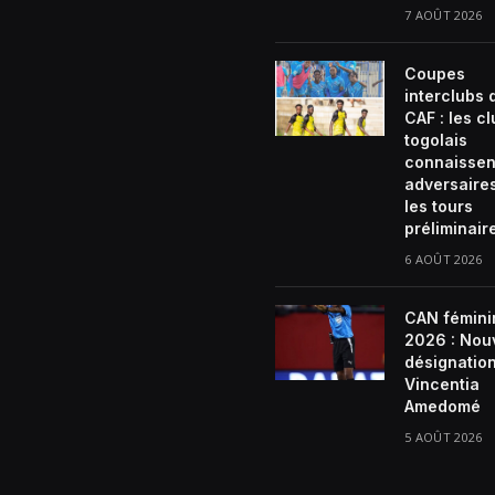
7 AOÛT 2026
Coupes
interclubs 
CAF : les c
togolais
connaissen
adversaire
les tours
préliminair
6 AOÛT 2026
CAN fémini
2026 : Nou
désignatio
Vincentia
Amedomé
5 AOÛT 2026