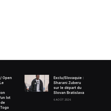
/ Open
Exclu/Slovaquie :
 Le
Sharani Zuberu
sur le départ du
ion
Slovan Bratislava
’un lot
6 AOÛT 2026
 de
Togo