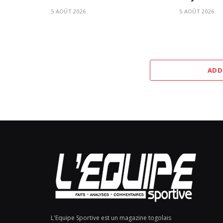
5 AOÛT 2026
5 AOÛT 2026
ADD
L'Equipe Sportive est un magazine togolais