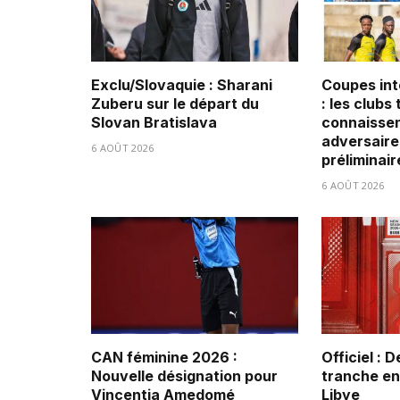
Exclu/Slovaquie : Sharani
Coupes int
Zuberu sur le départ du
: les clubs
Slovan Bratislava
connaissen
adversaire
6 AOÛT 2026
préliminair
6 AOÛT 2026
CAN féminine 2026 :
Officiel : 
Nouvelle désignation pour
tranche ent
Vincentia Amedomé
Libye