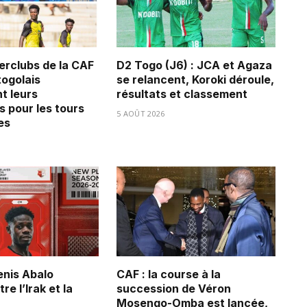
erclubs de la CAF
D2 Togo (J6) : JCA et Agaza
 togolais
se relancent, Koroki déroule,
t leurs
résultats et classement
s pour les tours
5 AOÛT 2026
es
Denis Abalo
CAF : la course à la
re l’Irak et la
succession de Véron
Mosengo-Omba est lancée,