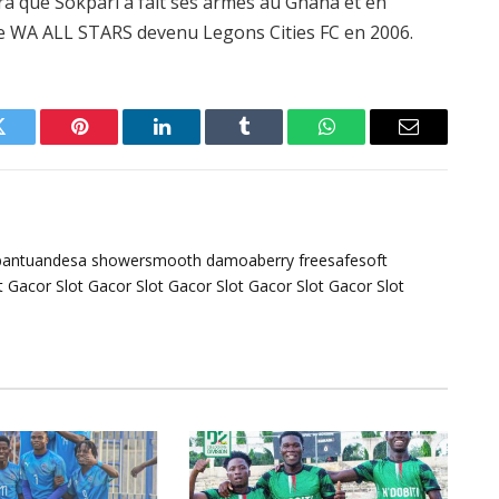
ra que Sokpari a fait ses armes au Ghana et en
te WA ALL STARS devenu Legons Cities FC en 2006.
Twitter
Pinterest
LinkedIn
Tumblr
WhatsApp
Email
bantuandesa
showersmooth
damoaberry
freesafesoft
t Gacor
Slot Gacor
Slot Gacor
Slot Gacor
Slot Gacor
Slot