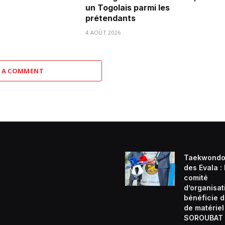
un Togolais parmi les
prétendants
4 AOÛT 2026
 A COMMENT
Taekwondo
des Evala :
comité
d’organisat
bénéficie d
de matériel
SOROUBAT 