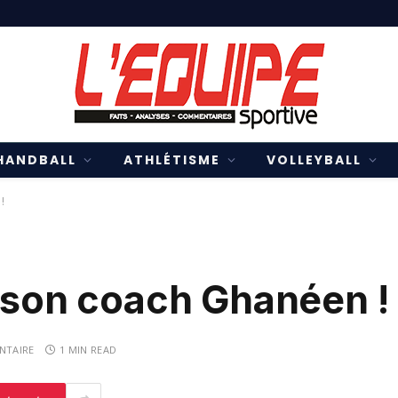
HANDBALL
ATHLÉTISME
VOLLEYBALL
!
a son coach Ghanéen !
NTAIRE
1 MIN READ