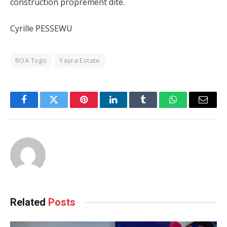
construction proprement dite.
Cyrille PESSEWU
BOA Togo
Yayra Estate
Facebook
Twitter
Pinterest
LinkedIn
Tumblr
WhatsApp
Email
Related
Posts