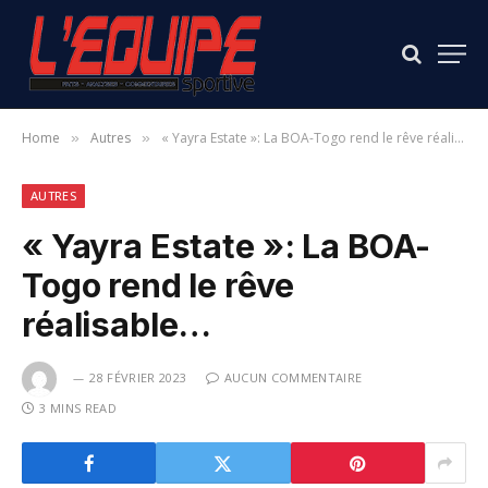
Home
Autres
« Yayra Estate »: La BOA-Togo rend le rêve réalisable…
»
»
AUTRES
« Yayra Estate »: La BOA-
Togo rend le rêve
réalisable…
28 FÉVRIER 2023
AUCUN COMMENTAIRE
3 MINS READ