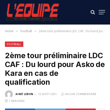
Home
Football
2ème tour préliminaire LDC CAF : Du lourd pour Asko de Kara en cas de qualification
»
»
FOOTBALL
2ème tour préliminaire LDC
CAF : Du lourd pour Asko de
Kara en cas de
qualification
AIMÉ LEBON
13 AOÛT 2021
AUCUN COMMENTAIRE
1 MIN READ