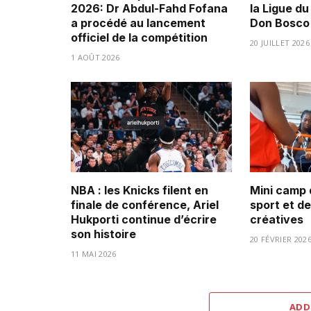
2026: Dr Abdul-Fahd Fofana
la Ligue d
a procédé au lancement
Don Bosco 
officiel de la compétition
20 JUILLET 2026
1 AOÛT 2026
NBA : les Knicks filent en
Mini camp 
finale de conférence, Ariel
sport et d
Hukporti continue d’écrire
créatives
son histoire
20 FÉVRIER 202
11 MAI 2026
ADD