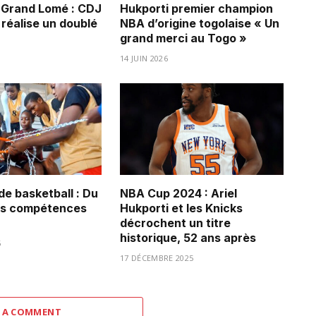
u Grand Lomé : CDJ
Hukporti premier champion
réalise un doublé
NBA d’origine togolaise « Un
grand merci au Togo »
14 JUIN 2026
de basketball : Du
NBA Cup 2024 : Ariel
es compétences
Hukporti et les Knicks
décrochent un titre
historique, 52 ans après
6
17 DÉCEMBRE 2025
 A COMMENT