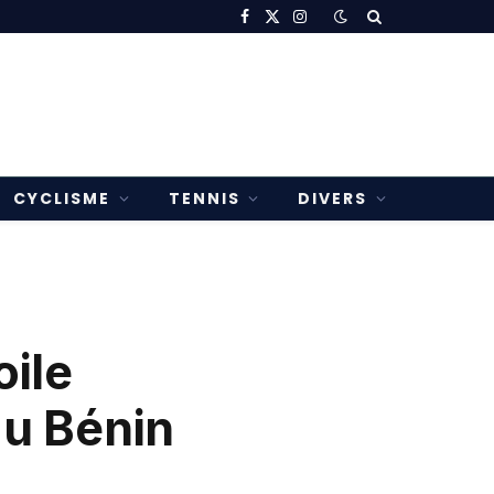
Facebook
X
Instagram
(Twitter)
CYCLISME
TENNIS
DIVERS
oile
au Bénin