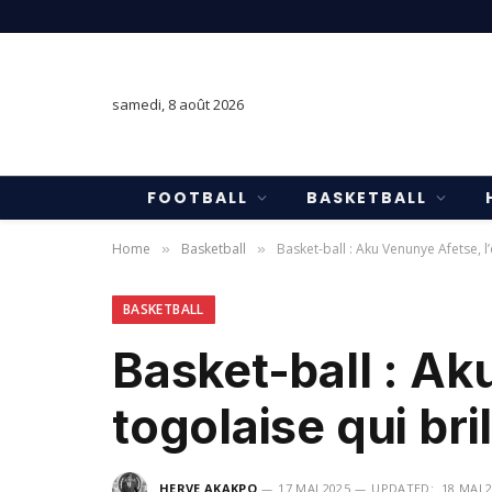
samedi, 8 août 2026
FOOTBALL
BASKETBALL
Home
Basketball
Basket-ball : Aku Venunye Afetse, l
»
»
BASKETBALL
Basket-ball : Ak
togolaise qui br
HERVE AKAKPO
17 MAI 2025
UPDATED:
18 MAI 