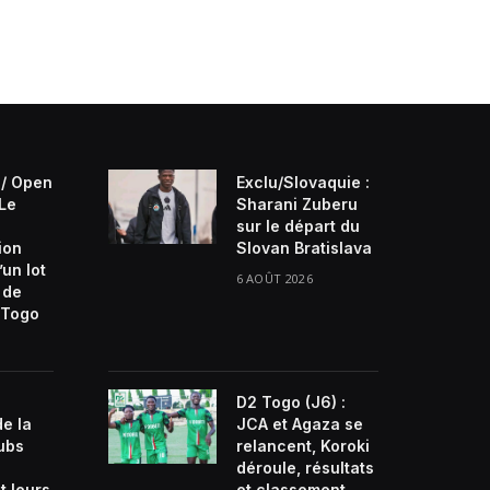
/ Open
Exclu/Slovaquie :
 Le
Sharani Zuberu
sur le départ du
ion
Slovan Bratislava
’un lot
6 AOÛT 2026
 de
Togo
D2 Togo (J6) :
de la
JCA et Agaza se
lubs
relancent, Koroki
déroule, résultats
t leurs
et classement