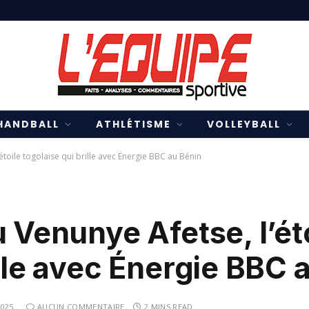
HANDBALL
ATHLÉTISME
VOLLEYBALL
’étoile togolaise qui brille avec Énergie BBC au Bénin
u Venunye Afetse, l’ét
ille avec Énergie BBC 
2025
AUCUN COMMENTAIRE
2 MINS READ