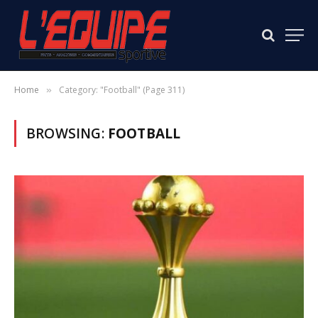
Home
Category: "Football" (Page 311)
»
BROWSING:
FOOTBALL