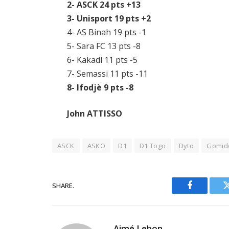
2- ASCK 24 pts +13
3- Unisport 19 pts +2
4- AS Binah 19 pts -1
5- Sara FC 13 pts -8
6- Kakadl 11 pts -5
7- Semassi 11 pts -11
8- Ifodjè 9 pts -8
John ATTISSO
ASCK
ASKO
D1
D1 Togo
Dyto
Gomid
SHARE.
Facebook
Aimé Lebon