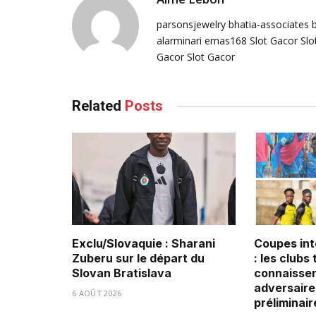
parsonsjewelry
bhatia-associates
alarminari
emas168
Slot Gacor
Slo
Gacor
Slot Gacor
Related
Posts
Exclu/Slovaquie : Sharani
Coupes int
Zuberu sur le départ du
: les clubs
Slovan Bratislava
connaissen
adversaire
6 AOÛT 2026
préliminair