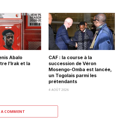
Denis Abalo
CAF : la course à la
re l’Irak et la
succession de Véron
Mosengo-Omba est lancée,
un Togolais parmi les
prétendants
4 AOÛT 2026
 A COMMENT