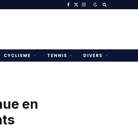
Facebook
X
Instagram
(Twitter)
CYCLISME
TENNIS
DIVERS
nue en
nts