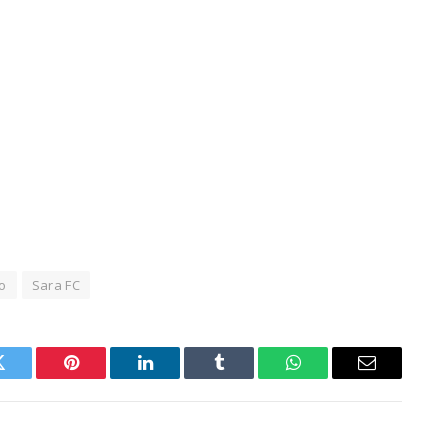
o
Sara FC
Twitter
Pinterest
LinkedIn
Tumblr
WhatsApp
Email