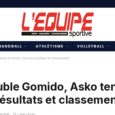
HANDBALL
ATHLÉTISME
VOLLEYBALL
nue en échec, tous les résultats et classements
ouble Gomido, Asko te
résultats et classeme
NTAIRE
2 MINS READ