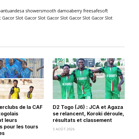
bantuandesa
showersmooth
damoaberry
freesafesoft
t Gacor
Slot Gacor
Slot Gacor
Slot Gacor
Slot Gacor
Slot
erclubs de la CAF
D2 Togo (J6) : JCA et Agaza
 togolais
se relancent, Koroki déroule,
t leurs
résultats et classement
s pour les tours
5 AOÛT 2026
es