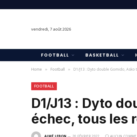
vendredi, 7 août 2026
FOOTBALL
BASKETBALL
Home
Football
D1/J13 : Dyto double Gomido, Asko te
»
»
FOOTBALL
D1/J13 : Dyto d
échec, tous les 
AIMÉ LEBON
20 FÉVRIER 2022
AUCUN COMME