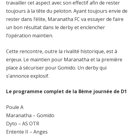
travailler cet aspect avec son effectif afin de rester
toujours à la tête du peloton. Ayant toujours envie de
rester dans l’élite, Maranatha FC va essayer de faire
un bon résultat dans le derby et enclencher
l’opération maintien.
Cette rencontre, outre la rivalité historique, est à
enjeux. Le maintien pour Maranatha et la première
place à sécuriser pour Gomido. Un derby qui
s’annonce explosif.
Le programme complet de la 8ème journée de D1
Poule A
Maranatha – Gomido
Dyto – AS OTR
Entente II – Anges