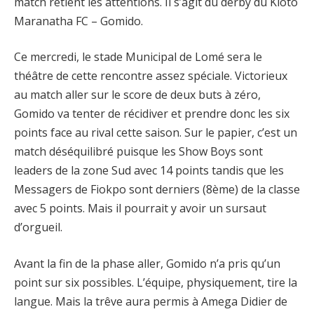
match retient les attentions. Il s’agit du derby du Kloto
Maranatha FC – Gomido.
Ce mercredi, le stade Municipal de Lomé sera le
théâtre de cette rencontre assez spéciale. Victorieux
au match aller sur le score de deux buts à zéro,
Gomido va tenter de récidiver et prendre donc les six
points face au rival cette saison. Sur le papier, c’est un
match déséquilibré puisque les Show Boys sont
leaders de la zone Sud avec 14 points tandis que les
Messagers de Fiokpo sont derniers (8ème) de la classe
avec 5 points. Mais il pourrait y avoir un sursaut
d’orgueil.
Avant la fin de la phase aller, Gomido n’a pris qu’un
point sur six possibles. L’équipe, physiquement, tire la
langue. Mais la trêve aura permis à Amega Didier de