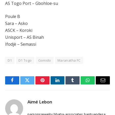
AS Togo Port – Gbohloe-su
Poule B
Sara – Asko
ASCK – Koroki
Unisport – AS Binah
Ifodjè – Semassi
D1
D1 Togo
Gomido
Maranatha FC
Facebook
Twitter
Pinterest
LinkedIn
Tumblr
WhatsApp
Email
Aimé Lebon
parsonsjewelry
bhatia-associates
bantuandesa