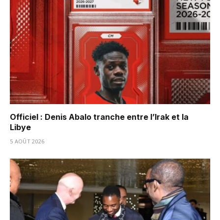
Officiel : Denis Abalo tranche entre l’Irak et la
Libye
5 AOÛT 2026