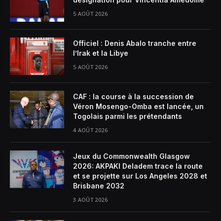
5 AOÛT 2026
Officiel : Denis Abalo tranche entre
l’Irak et la Libye
5 AOÛT 2026
CAF : la course à la succession de
Véron Mosengo-Omba est lancée, un
Togolais parmi les prétendants
4 AOÛT 2026
Jeux du Commonwealth Glasgow
2026: AKPAKI Deladem trace la route
et se projette sur Los Angeles 2028 et
Brisbane 2032
3 AOÛT 2026