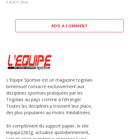
3 AOÛT 2026
ADD A COMMENT
L'Equipe Sportive est un magazine togolais
bimensuel consacré exclusivement aux
disciplines sportives pratiquées par les
Togolais au pays comme à l'étranger.
Toutes les disciplines y trouvent leur place,
des plus populaires au moins médiatisées.
En complément du support papier, le site
lequipe228.tg, actualisé quotidiennement,
sert de relais numérique et propose une