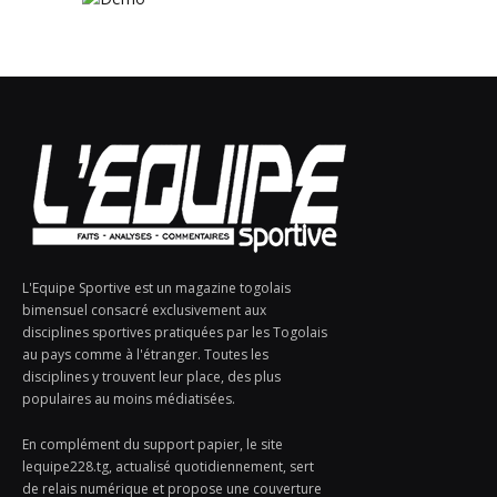
L'Equipe Sportive est un magazine togolais
bimensuel consacré exclusivement aux
disciplines sportives pratiquées par les Togolais
au pays comme à l'étranger. Toutes les
disciplines y trouvent leur place, des plus
populaires au moins médiatisées.
En complément du support papier, le site
lequipe228.tg, actualisé quotidiennement, sert
de relais numérique et propose une couverture