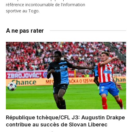
référence incontournable de l'information
sportive au Togo.
A ne pas rater
République tchèque/CFL J3: Augustin Drakpe
contribue au succès de Slovan Liberec