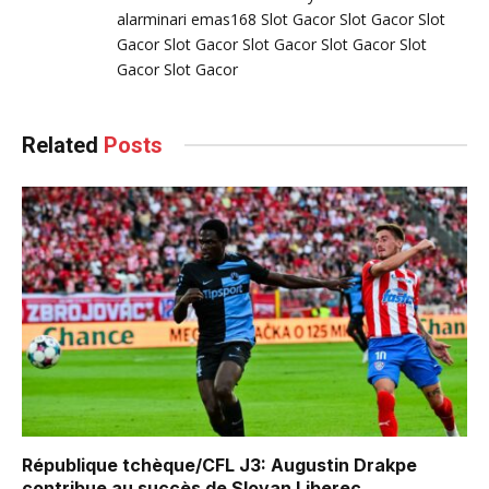
alarminari
emas168
Slot Gacor
Slot Gacor
Slot
Gacor
Slot Gacor
Slot Gacor
Slot Gacor
Slot
Gacor
Slot Gacor
Related
Posts
République tchèque/CFL J3: Augustin Drakpe
contribue au succès de Slovan Liberec