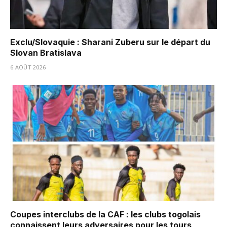
Exclu/Slovaquie : Sharani Zuberu sur le départ du
Slovan Bratislava
6 AOÛT 2026
Coupes interclubs de la CAF : les clubs togolais
connaissent leurs adversaires pour les tours