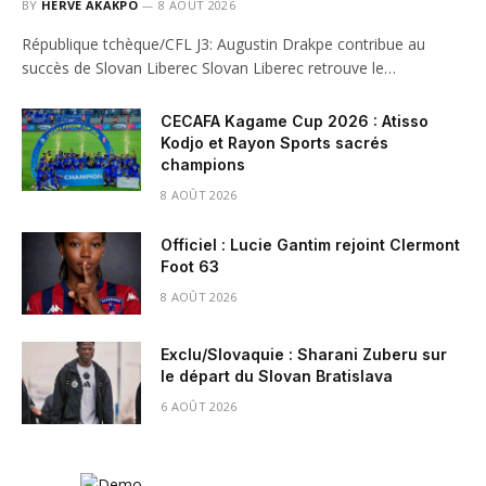
BY
HERVE AKAKPO
8 AOÛT 2026
République tchèque/CFL J3: Augustin Drakpe contribue au
succès de Slovan Liberec Slovan Liberec retrouve le…
CECAFA Kagame Cup 2026 : Atisso
Kodjo et Rayon Sports sacrés
champions
8 AOÛT 2026
Officiel : Lucie Gantim rejoint Clermont
Foot 63
8 AOÛT 2026
Exclu/Slovaquie : Sharani Zuberu sur
le départ du Slovan Bratislava
6 AOÛT 2026