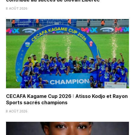
8 AOÛT 2026
CECAFA Kagame Cup 2026 : Atisso Kodjo et Rayon
Sports sacrés champions
8 AOÛT 2026