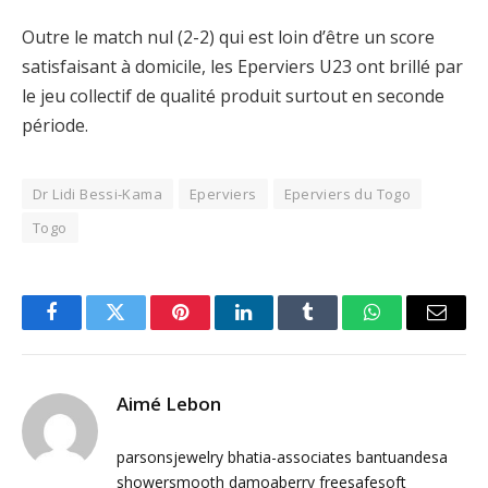
Outre le match nul (2-2) qui est loin d’être un score
satisfaisant à domicile, les Eperviers U23 ont brillé par
le jeu collectif de qualité produit surtout en seconde
période.
Dr Lidi Bessi-Kama
Eperviers
Eperviers du Togo
Togo
Facebook
Twitter
Pinterest
LinkedIn
Tumblr
WhatsApp
Email
Aimé Lebon
parsonsjewelry
bhatia-associates
bantuandesa
showersmooth
damoaberry
freesafesoft