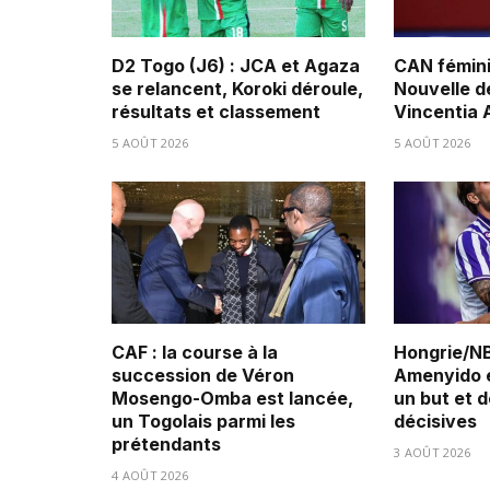
D2 Togo (J6) : JCA et Agaza
CAN fémini
se relancent, Koroki déroule,
Nouvelle d
résultats et classement
Vincentia
5 AOÛT 2026
5 AOÛT 2026
CAF : la course à la
Hongrie/NB
succession de Véron
Amenyido é
Mosengo-Omba est lancée,
un but et 
un Togolais parmi les
décisives
prétendants
3 AOÛT 2026
4 AOÛT 2026