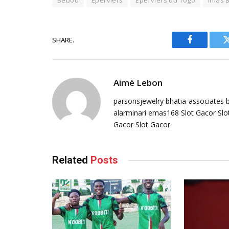
Bebou
Eperviers
Eperviers du Togo
Ihlas
SHARE.
Facebook
Aimé Lebon
parsonsjewelry
bhatia-associates
alarminari
emas168
Slot Gacor
Slo
Gacor
Slot Gacor
Related
Posts