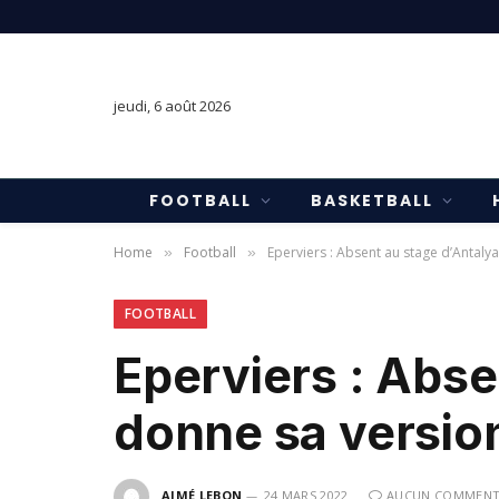
jeudi, 6 août 2026
FOOTBALL
BASKETBALL
Home
Football
Eperviers : Absent au stage d’Antaly
»
»
FOOTBALL
Eperviers : Abse
donne sa version
AIMÉ LEBON
24 MARS 2022
AUCUN COMMENT