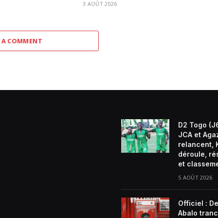
3 AOÛT 2026
 A COMMENT
D2 Togo (J6
JCA et Aga
relancent, 
déroule, ré
et classem
5 AOÛT 2026
Officiel : D
Abalo tran