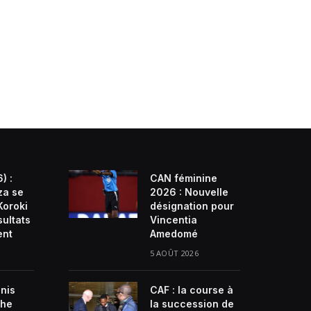
) :
CAN féminine
za se
2026 : Nouvelle
Koroki
désignation pour
sultats
Vincentia
ent
Amedomé
5 AOÛT 2026
enis
CAF : la course à
che
la succession de