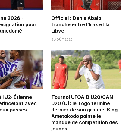
ne 2026 :
Officiel : Denis Abalo
ésignation pour
tranche entre l’Irak et la
 Amedomé
Libye
5 AOÛT 2026
 I J2: Étienne
Tournoi UFOA-B U20/CAN
tincelant avec
U20 (Q): le Togo termine
deux passes
dernier de son groupe, King
Ametokodo pointe le
manque de compétition des
jeunes