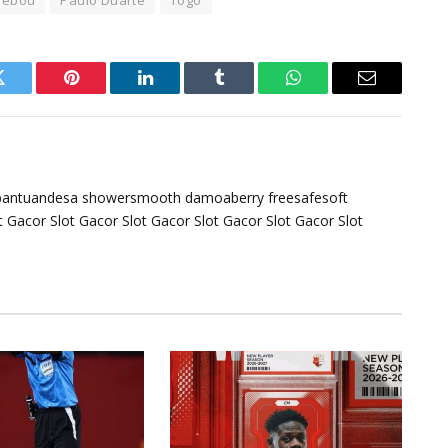
 Bebou
Paulo Duarte
Togo
Twitter
Pinterest
LinkedIn
Tumblr
WhatsApp
Email
bantuandesa
showersmooth
damoaberry
freesafesoft
t Gacor
Slot Gacor
Slot Gacor
Slot Gacor
Slot Gacor
Slot