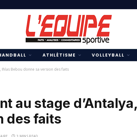
HANDBALL
ATHLÉTISME
VOLLEYBALL
a, Ihlas Bebou donne sa version des faits
nt au stage d’Antalya
 des faits
AIRE
3 MINS READ