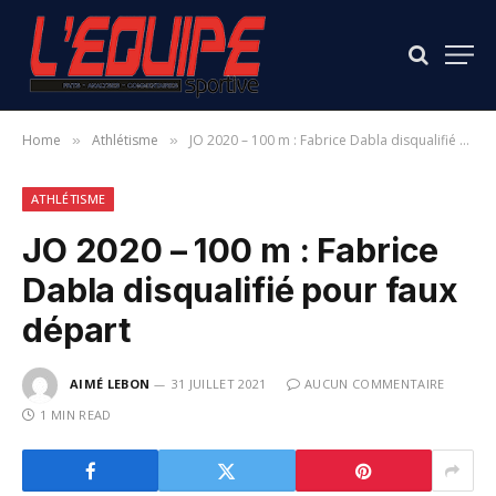
Home
Athlétisme
JO 2020 – 100 m : Fabrice Dabla disqualifié pour faux départ
»
»
ATHLÉTISME
JO 2020 – 100 m : Fabrice
Dabla disqualifié pour faux
départ
AIMÉ LEBON
31 JUILLET 2021
AUCUN COMMENTAIRE
1 MIN READ