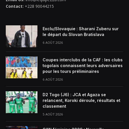
Contact:
+228 90044215
Exclu/Slovaquie : Sharani Zuberu sur
le départ du Slovan Bratislava
6 AOÛT 2026
Coupes interclubs de la CAF : les clubs
togolais connaissent leurs adversaires
pour les tours préliminaires
6 AOÛT 2026
D2 Togo (J6) : JCA et Agaza se
relancent, Koroki déroule, résultats et
classement
5 AOÛT 2026