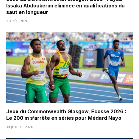
Issaka Abdoukerim éliminée en qualifications du
saut en longueur
1 AOÛT 2026
Jeux du Commonwealth Glasgow, Écosse 2026 :
Le 200 m s’arrête en séries pour Médard Nayo
30 JUILLET 2026