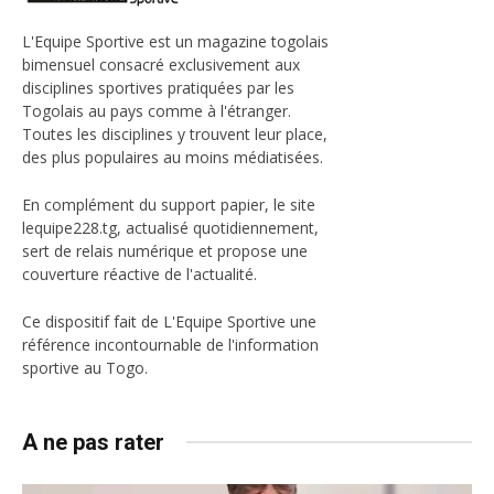
L'Equipe Sportive est un magazine togolais
bimensuel consacré exclusivement aux
disciplines sportives pratiquées par les
Togolais au pays comme à l'étranger.
Toutes les disciplines y trouvent leur place,
des plus populaires au moins médiatisées.
En complément du support papier, le site
lequipe228.tg, actualisé quotidiennement,
sert de relais numérique et propose une
couverture réactive de l'actualité.
Ce dispositif fait de L'Equipe Sportive une
référence incontournable de l'information
sportive au Togo.
A ne pas rater