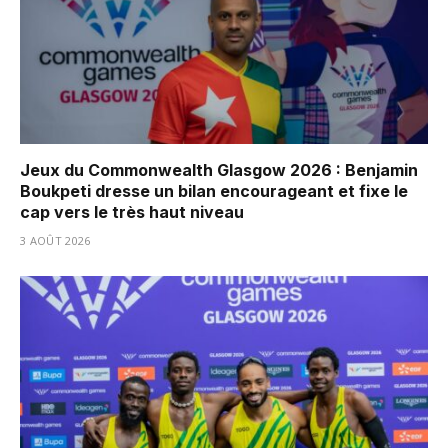
Jeux du Commonwealth Glasgow 2026 : Benjamin
Boukpeti dresse un bilan encourageant et fixe le
cap vers le très haut niveau
3 AOÛT 2026