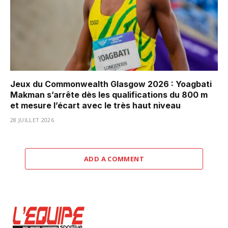
Jeux du Commonwealth Glasgow 2026 : Yoagbati
Makman s’arrête dès les qualifications du 800 m
et mesure l’écart avec le très haut niveau
28 JUILLET 2026
ADD A COMMENT