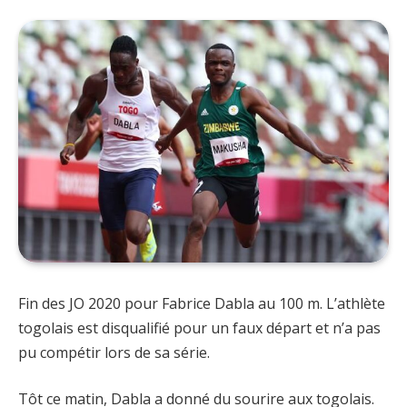
Fin des JO 2020 pour Fabrice Dabla au 100 m. L’athlète
togolais est disqualifié pour un faux départ et n’a pas
pu compétir lors de sa série.
Tôt ce matin, Dabla a donné du sourire aux togolais.