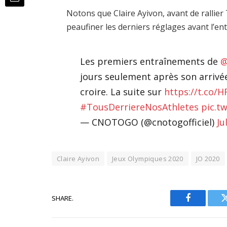
Notons que Claire Ayivon, avant de rallier
peaufiner les derniers réglages avant l’en
Les premiers entraînements de
@
jours seulement après son arrivée,
croire. La suite sur
https://t.co/
#TousDerriereNosAthletes
pic.t
— CNOTOGO (@cnotogofficiel)
Ju
Claire Ayivon
Jeux Olympiques 2020
JO 2020
SHARE.
Facebook