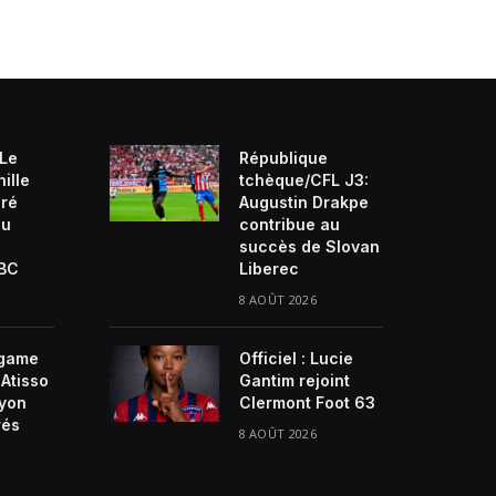
 Le
République
ille
tchèque/CFL J3:
ré
Augustin Drakpe
du
contribue au
succès de Slovan
VBC
Liberec
8 AOÛT 2026
game
Officiel : Lucie
Atisso
Gantim rejoint
ayon
Clermont Foot 63
rés
8 AOÛT 2026