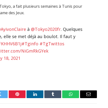
 Tokyo, a fait plusieurs semaines à Tunis pour
tame des Jeux.
AyivonClaire
à
@Tokyo2020fr
. Quelques
 elle se met déjà au boulot. Il faut y
HFKHHV6B1j
#Tginfo
#TgTwittos
witter.com/NiGmRkGYek
ly 18, 2021
Twitter
Pinterest
LinkedIn
Tumblr
WhatsApp
Email