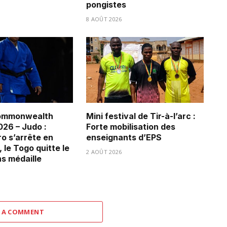
pongistes
8 AOÛT 2026
ommonwealth
Mini festival de Tir-à-l’arc :
26 – Judo :
Forte mobilisation des
ro s’arrête en
enseignants d’EPS
 le Togo quitte le
2 AOÛT 2026
ns médaille
 A COMMENT