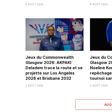
8 AOÛT 2026
8 AOÛT 2026
Jeux du Commonwealth
Jeux du C
Glasgow 2026: AKPAKI
Glasgow 20
Deladem trace la route et se
Noeline Ko
projette sur Los Angeles
repêchage,
2028 et Brisbane 2032
tournoi sa
3 AOÛT 2026
3 AOÛT 2026
ADD