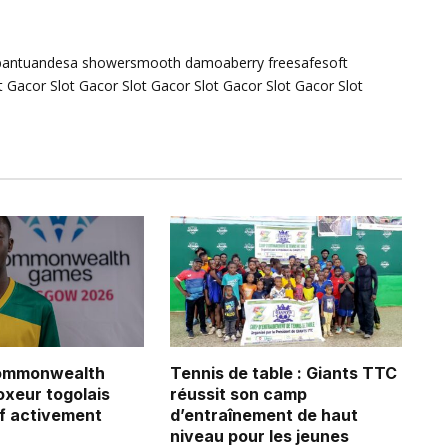
bantuandesa
showersmooth
damoaberry
freesafesoft
t Gacor
Slot Gacor
Slot Gacor
Slot Gacor
Slot Gacor
Slot
ommonwealth
Tennis de table : Giants TTC
oxeur togolais
réussit son camp
f activement
d’entraînement de haut
niveau pour les jeunes