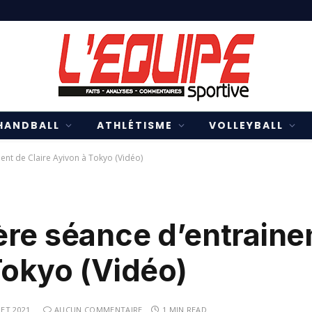
HANDBALL
ATHLÉTISME
VOLLEYBALL
ent de Claire Ayivon à Tokyo (Vidéo)
ère séance d’entrain
Tokyo (Vidéo)
LET 2021
AUCUN COMMENTAIRE
1 MIN READ