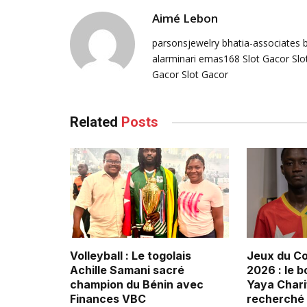
Aimé Lebon
parsonsjewelry
bhatia-associates
alarminari
emas168
Slot Gacor
Slo
Gacor
Slot Gacor
Related
Posts
Volleyball : Le togolais
Jeux du C
Achille Samani sacré
2026 : le b
champion du Bénin avec
Yaya Chari
Finances VBC
recherché