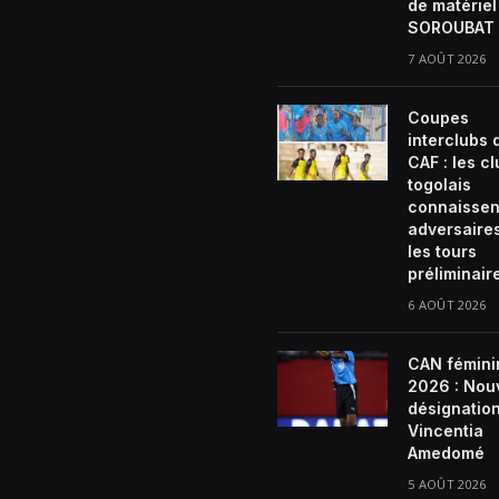
de matériel
SOROUBAT 
7 AOÛT 2026
Coupes
interclubs 
CAF : les c
togolais
connaissen
adversaire
les tours
préliminair
6 AOÛT 2026
CAN fémini
2026 : Nou
désignatio
Vincentia
Amedomé
5 AOÛT 2026