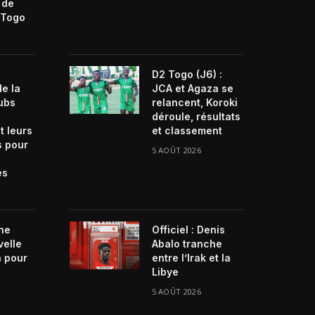
 de
Togo
D2 Togo (J6) :
de la
JCA et Agaza se
lubs
relancent, Koroki
déroule, résultats
t leurs
et classement
s pour
5 AOÛT 2026
es
ne
Officiel : Denis
velle
Abalo tranche
n pour
entre l’Irak et la
Libye
5 AOÛT 2026