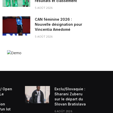
résultats et classement
5 AOÛT 2026
CAN féminine 2026 :
Nouvelle désignation pour
Vincentia Amedomé
5 AOÛT 2026
/ Open
Exclu/Slovaquie :
 Le
Sharani Zuberu
sur le départ du
ion
Slovan Bratislava
’un lot
6 AOÛT 2026