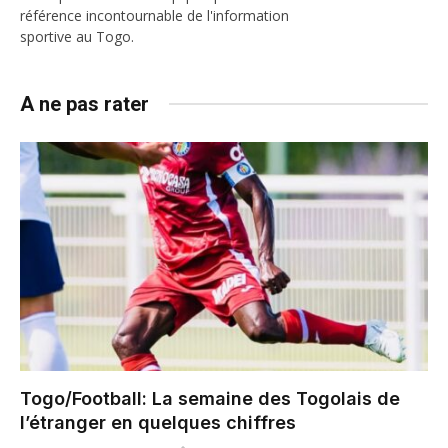
référence incontournable de l'information
sportive au Togo.
A ne pas rater
Togo/Football: La semaine des Togolais de
l’étranger en quelques chiffres