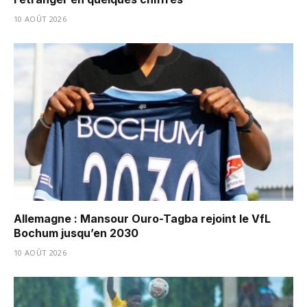
10 AOÛT 2026
Allemagne : Mansour Ouro-Tagba rejoint le VfL
Bochum jusqu’en 2030
10 AOÛT 2026