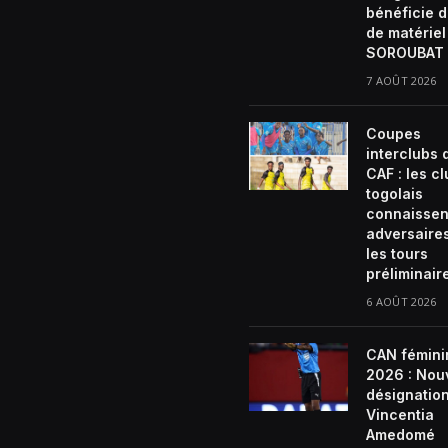
bénéficie d
de matériel
SOROUBAT 
7 AOÛT 2026
Coupes
interclubs 
CAF : les c
togolais
connaissen
adversaire
les tours
préliminair
6 AOÛT 2026
CAN fémini
2026 : Nou
désignatio
Vincentia
Amedomé