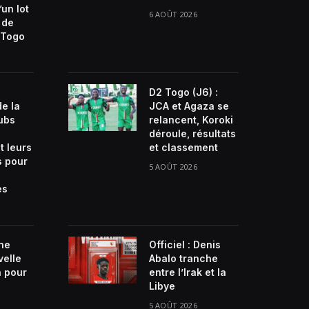
’un lot
6 AOÛT 2026
 de
Togo
D2 Togo (J6) :
de la
JCA et Agaza se
lubs
relancent, Koroki
déroule, résultats
t leurs
et classement
s pour
5 AOÛT 2026
es
ne
Officiel : Denis
velle
Abalo tranche
n pour
entre l’Irak et la
Libye
5 AOÛT 2026