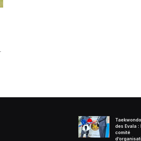
r
Taekwondo
des Evala :
comité
d’organisat