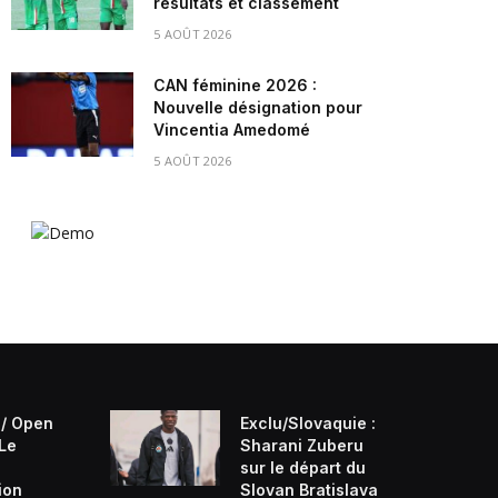
résultats et classement
5 AOÛT 2026
CAN féminine 2026 :
Nouvelle désignation pour
Vincentia Amedomé
5 AOÛT 2026
/ Open
Exclu/Slovaquie :
 Le
Sharani Zuberu
sur le départ du
ion
Slovan Bratislava