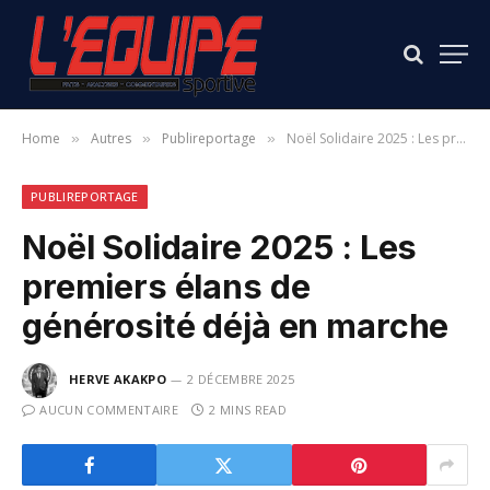
Home
Autres
Publireportage
Noël Solidaire 2025 : Les premiers élans de générosité déjà en marche
»
»
»
PUBLIREPORTAGE
Noël Solidaire 2025 : Les
premiers élans de
générosité déjà en marche
HERVE AKAKPO
2 DÉCEMBRE 2025
AUCUN COMMENTAIRE
2 MINS READ