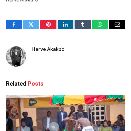
Facebook
Twitter
Pinterest
LinkedIn
Tumblr
WhatsApp
Email
Herve Akakpo
Related
Posts