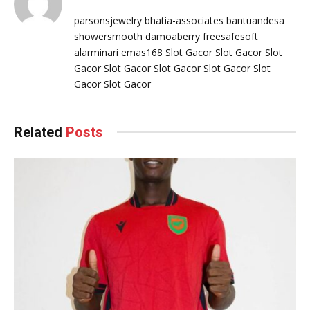
parsonsjewelry
bhatia-associates
bantuandesa
showersmooth
damoaberry
freesafesoft
alarminari
emas168
Slot Gacor
Slot Gacor
Slot
Gacor
Slot Gacor
Slot Gacor
Slot Gacor
Slot
Gacor
Slot Gacor
Related
Posts