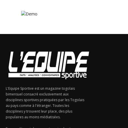
L'Equipe Sportive est un magazine togolais
bimensuel consacré exclusivement aux
disciplines sportives pratiquées par les Togolais
au pays comme à l'étranger. Toutes les
disciplines y trouvent leur place, des plus
populaires au moins médiatisées.