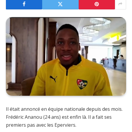
Il était annoncé en équipe nationale depuis des mois.
Frédéric Ananou (24 ans) est enfin là. Il a fait ses
premiers pas avec les Eperviers.