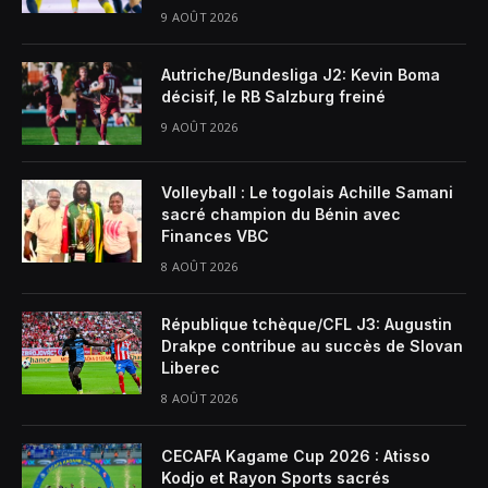
9 AOÛT 2026
Autriche/Bundesliga J2: Kevin Boma
décisif, le RB Salzburg freiné
9 AOÛT 2026
Volleyball : Le togolais Achille Samani
sacré champion du Bénin avec
Finances VBC
8 AOÛT 2026
République tchèque/CFL J3: Augustin
Drakpe contribue au succès de Slovan
Liberec
8 AOÛT 2026
CECAFA Kagame Cup 2026 : Atisso
Kodjo et Rayon Sports sacrés