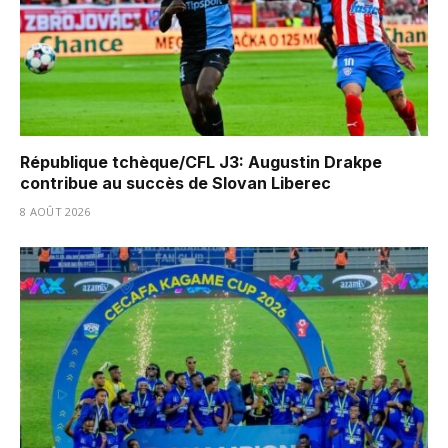
République tchèque/CFL J3: Augustin Drakpe
contribue au succès de Slovan Liberec
8 AOÛT 2026