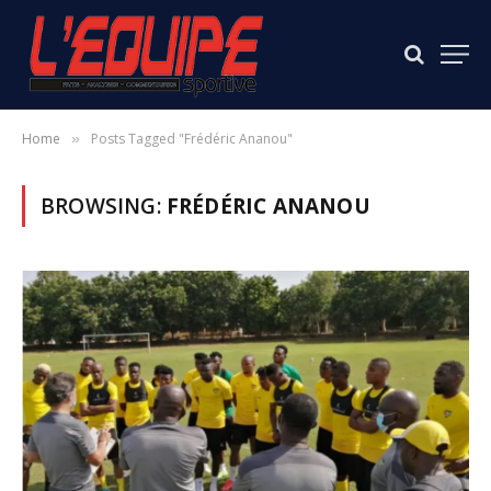
Home
Posts Tagged "Frédéric Ananou"
»
BROWSING:
FRÉDÉRIC ANANOU