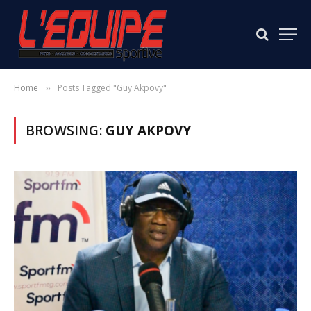
Home
Posts Tagged "Guy Akpovy"
»
BROWSING:
GUY AKPOVY