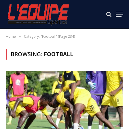
Home
Category: "Football" (Page 234)
»
BROWSING:
FOOTBALL