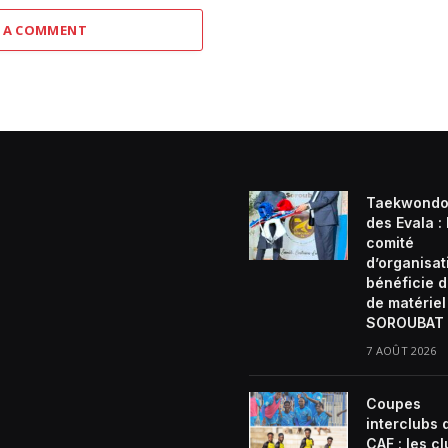
 A COMMENT
Taekwondo
des Evala :
comité
d’organisat
bénéficie d
de matériel
SOROUBAT 
7 AOÛT 2026
Coupes
interclubs 
CAF : les c