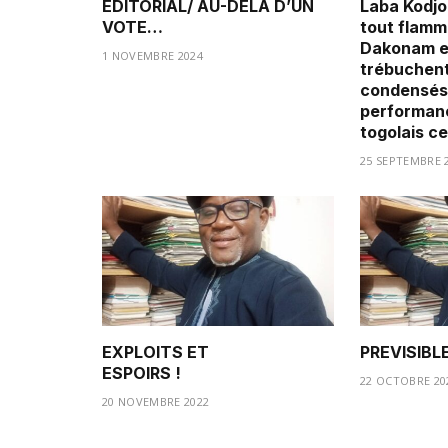
EDITORIAL/ AU-DELA D’UN
Laba Kodjo
VOTE…
tout flamm
Dakonam e
1 NOVEMBRE 2024
trébuchent
condensés
performanc
togolais c
25 SEPTEMBRE 
EXPLOITS ET
PREVISIBLE
ESPOIRS !
22 OCTOBRE 20
20 NOVEMBRE 2022