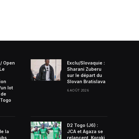
/ Open
Exclu/Slovaquie :
 Le
Sharani Zuberu
sur le départ du
ion
Slovan Bratislava
’un lot
6 AOÛT 2026
 de
Togo
D2 Togo (J6) :
de la
JCA et Agaza se
lubs
relancent, Koroki