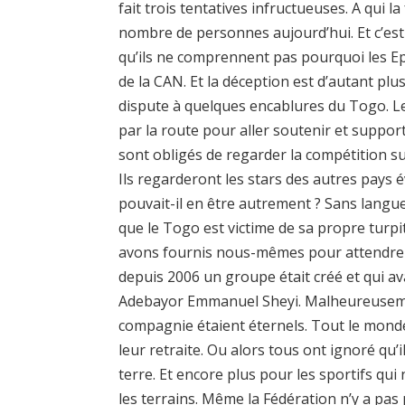
fait trois tentatives infructueuses. A qui l
nombre de personnes aujourd’hui. Et c’est
qu’ils ne comprennent pas pourquoi les Epe
de la CAN. Et la déception est d’autant plu
dispute à quelques encablures du Togo. Le
par la route pour aller soutenir et suppo
sont obligés de regarder la compétition s
Ils regarderont les stars des autres pays 
pouvait-il en être autrement ? Sans langue 
que le Togo est victime de sa propre turpit
avons fournis nous-mêmes pour attendre q
depuis 2006 un groupe était créé et qui avai
Adebayor Emmanuel Sheyi. Malheureusemen
compagnie étaient éternels. Tout le mond
leur retraite. Ou alors tous ont ignoré qu’
terre. Et encore plus pour les sportifs qui
les terrains. Même la Fédération n’y a pas