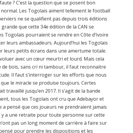
a faute ? C’est la question que se posent bon
 normal. Les Togolais aiment tellement le football
rviers ne se qualifient pas depuis trois éditions
s grande que cette 34e édition de la CAN se
s Togolais pourraient se rendre en Côte d’Ivoire
rter leurs ambassadeurs. Aujourd’hui les Togolais
ur leurs petits écrans dans une amertume totale.
évoluer avec un cœur meurtri et lourd. Mais cela
de bois, sans cri ni tambour, il faut reconnaitre
ude. Il faut s’interroger sur les efforts que nous
ue le miracle se produise toujours. Certes
t travaillé jusqu’en 2017. Il s’agit de la bande
t, tous les Togolais ont cru que Adebayor et
e a pensé que ces joueurs ne prendraient jamais
il y a une retraite pour toute personne sur cette
 n’ont pas un long moment de carrière à faire sur
 pensé pour prendre les dispositions et les