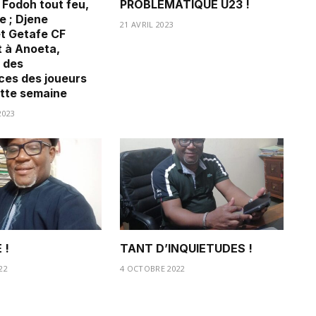
 Fodoh tout feu,
PROBLEMATIQUE U23 !
e ; Djene
21 AVRIL 2023
t Getafe CF
 à Anoeta,
 des
es des joueurs
ette semaine
2023
 !
TANT D’INQUIETUDES !
22
4 OCTOBRE 2022