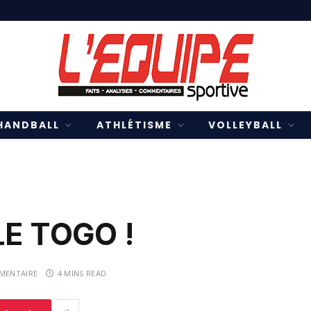
HANDBALL
ATHLÉTISME
VOLLEYBALL
LE TOGO !
MENTAIRE
4 MINS READ