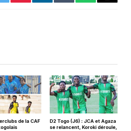
Twitter
Pinterest
LinkedIn
Tumblr
WhatsApp
Email
erclubs de la CAF
D2 Togo (J6) : JCA et Agaza
 togolais
se relancent, Koroki déroule,