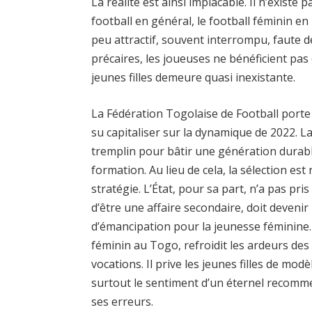
La réalité est ainsi implacable. Il n’existe
football en général, le football féminin en 
peu attractif, souvent interrompu, faute 
précaires, les joueuses ne bénéficient pa
jeunes filles demeure quasi inexistante.
La Fédération Togolaise de Football porte 
su capitaliser sur la dynamique de 2022. La
tremplin pour bâtir une génération durable,
formation. Au lieu de cela, la sélection es
stratégie. L’État, pour sa part, n’a pas pris
d’être une affaire secondaire, doit deveni
d’émancipation pour la jeunesse féminine.
féminin au Togo, refroidit les ardeurs des 
vocations. Il prive les jeunes filles de modèl
surtout le sentiment d’un éternel recomm
ses erreurs.