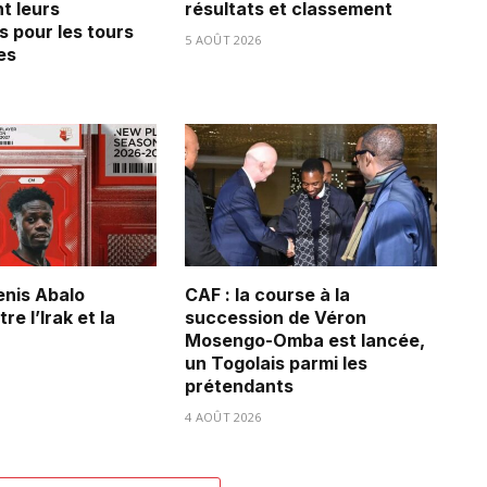
t leurs
résultats et classement
s pour les tours
5 AOÛT 2026
es
Denis Abalo
CAF : la course à la
re l’Irak et la
succession de Véron
Mosengo-Omba est lancée,
un Togolais parmi les
prétendants
4 AOÛT 2026