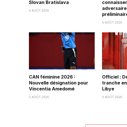
Slovan Bratislava
connaissen
adversaire
6 AOÛT 2026
préliminair
6 AOÛT 2026
CAN féminine 2026 :
Officiel : 
Nouvelle désignation pour
tranche ent
Vincentia Amedomé
Libye
5 AOÛT 2026
5 AOÛT 2026