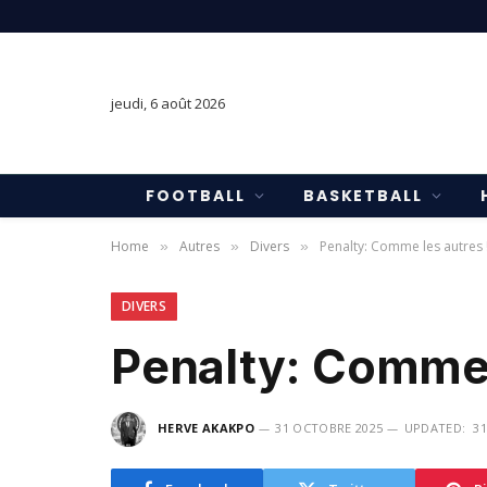
jeudi, 6 août 2026
FOOTBALL
BASKETBALL
Home
Autres
Divers
Penalty: Comme les autres 
»
»
»
DIVERS
Penalty: Comme 
HERVE AKAKPO
31 OCTOBRE 2025
UPDATED:
3