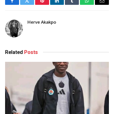
Facebook
Twitter
Pinterest
LinkedIn
Tumblr
WhatsApp
Email
Herve Akakpo
Related
Posts