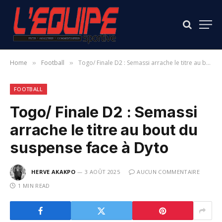
Home
Football
Togo/ Finale D2 : Semassi arrache le titre au bout du suspense face à Dyto
»
»
FOOTBALL
Togo/ Finale D2 : Semassi
arrache le titre au bout du
suspense face à Dyto
HERVE AKAKPO
3 AOÛT 2025
AUCUN COMMENTAIRE
1 MIN READ