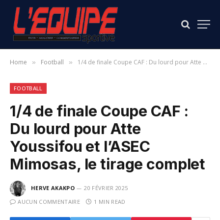
Home
Football
1/4 de finale Coupe CAF : Du lourd pour Atte Youssifou et l’ASEC Mimosas, le tirage complet
»
»
FOOTBALL
1/4 de finale Coupe CAF :
Du lourd pour Atte
Youssifou et l’ASEC
Mimosas, le tirage complet
HERVE AKAKPO
20 FÉVRIER 2025
AUCUN COMMENTAIRE
1 MIN READ