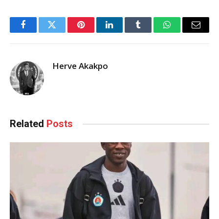
Facebook
Twitter
Pinterest
LinkedIn
Tumblr
WhatsApp
Email
Herve Akakpo
Related
Posts