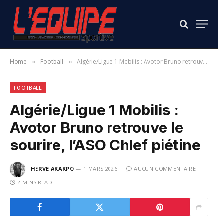
Home
Football
Algérie/Ligue 1 Mobilis : Avotor Bruno retrouve le sourire, l’ASO Chlef piétine
»
»
FOOTBALL
Algérie/Ligue 1 Mobilis :
Avotor Bruno retrouve le
sourire, l’ASO Chlef piétine
HERVE AKAKPO
1 MARS 2026
AUCUN COMMENTAIRE
2 MINS READ