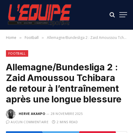
Home
Football
Allemagne/Bundesliga 2 : Zaid Amoussou Tchibara de retour à l’entraînement après une longue blessure
»
»
FOOTBALL
Allemagne/Bundesliga 2 :
Zaid Amoussou Tchibara
de retour à l’entraînement
après une longue blessure
HERVE AKAKPO
28 NOVEMBRE 2025
AUCUN COMMENTAIRE
2 MINS READ