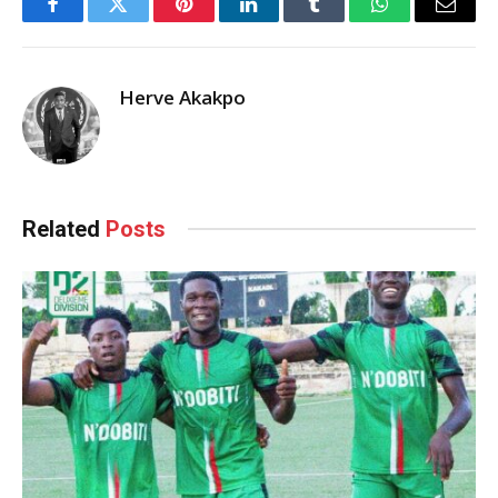
Facebook
Twitter
Pinterest
LinkedIn
Tumblr
WhatsApp
Email
Herve Akakpo
Related
Posts