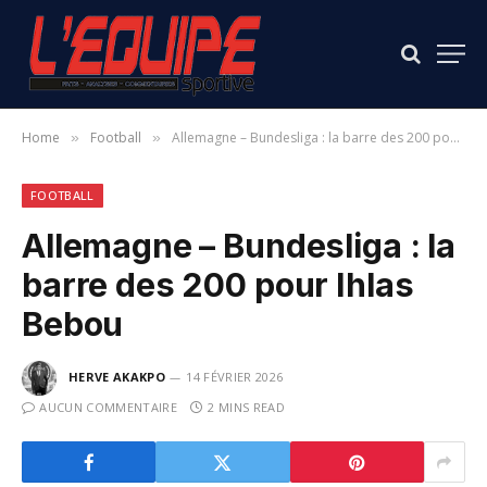
Home
Football
Allemagne – Bundesliga : la barre des 200 pour Ihlas Bebou
»
»
FOOTBALL
Allemagne – Bundesliga : la
barre des 200 pour Ihlas
Bebou
HERVE AKAKPO
14 FÉVRIER 2026
AUCUN COMMENTAIRE
2 MINS READ