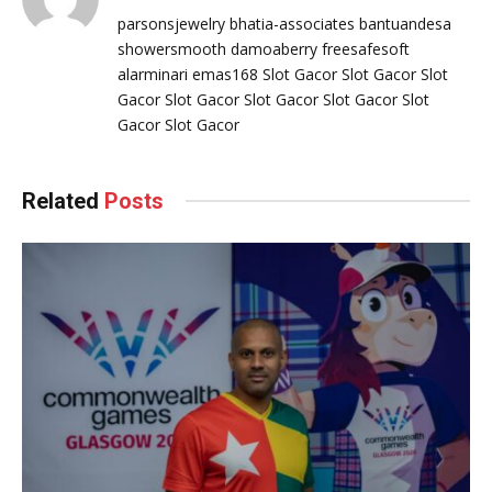
parsonsjewelry
bhatia-associates
bantuandesa
showersmooth
damoaberry
freesafesoft
alarminari
emas168
Slot Gacor
Slot Gacor
Slot
Gacor
Slot Gacor
Slot Gacor
Slot Gacor
Slot
Gacor
Slot Gacor
Related
Posts