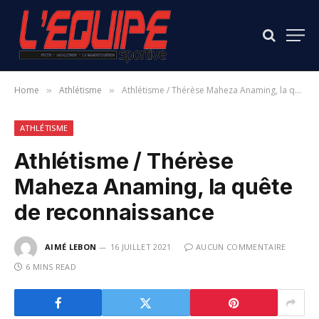
Home
Athlétisme
Athlétisme / Thérèse Maheza Anaming, la quête de reconnaissance
»
»
ATHLÉTISME
Athlétisme / Thérèse
Maheza Anaming, la quête
de reconnaissance
AIMÉ LEBON
16 JUILLET 2021
AUCUN COMMENTAIRE
6 MINS READ