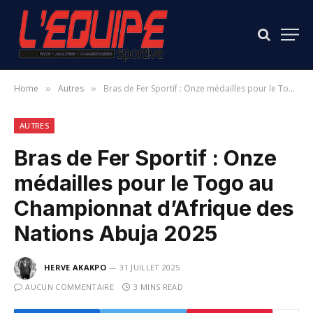
Home
Autres
Bras de Fer Sportif : Onze médailles pour le Togo au Championnat d’Afrique des Nations Abuja 2025
»
»
AUTRES
Bras de Fer Sportif : Onze
médailles pour le Togo au
Championnat d’Afrique des
Nations Abuja 2025
HERVE AKAKPO
31 JUILLET 2025
AUCUN COMMENTAIRE
3 MINS READ