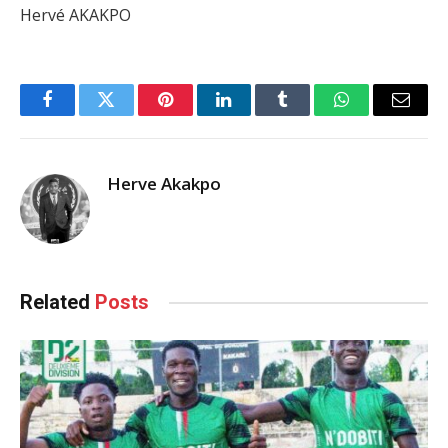
Hervé AKAKPO
Facebook
Twitter
Pinterest
LinkedIn
Tumblr
WhatsApp
Email
Herve Akakpo
Related
Posts