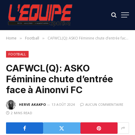
Home
Football
CAFWCL(Q): ASKO Féminine chute d’entrée face à Ainonvi FC
»
»
FOOTBALL
CAFWCL(Q): ASKO
Féminine chute d’entrée
face à Ainonvi FC
HERVE AKAKPO
13 AOÛT 2024
AUCUN COMMENTAIRE
2 MINS READ