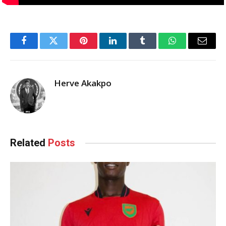
Facebook
Twitter
Pinterest
LinkedIn
Tumblr
WhatsApp
Email
Herve Akakpo
Related
Posts