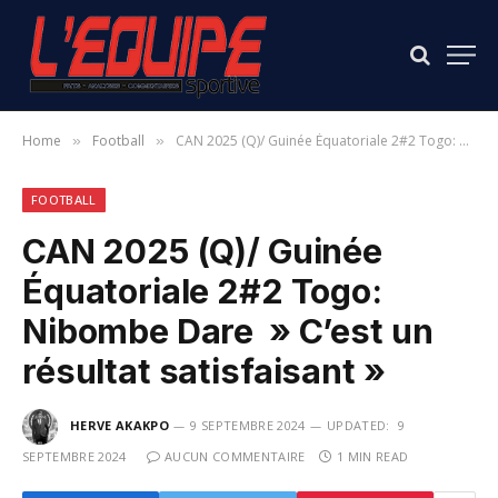
Home
Football
CAN 2025 (Q)/ Guinée Équatoriale 2#2 Togo: Nibombe Dare » C’est un résultat satisfaisant »
»
»
FOOTBALL
CAN 2025 (Q)/ Guinée
Équatoriale 2#2 Togo:
Nibombe Dare » C’est un
résultat satisfaisant »
HERVE AKAKPO
9 SEPTEMBRE 2024
UPDATED:
9
SEPTEMBRE 2024
AUCUN COMMENTAIRE
1 MIN READ