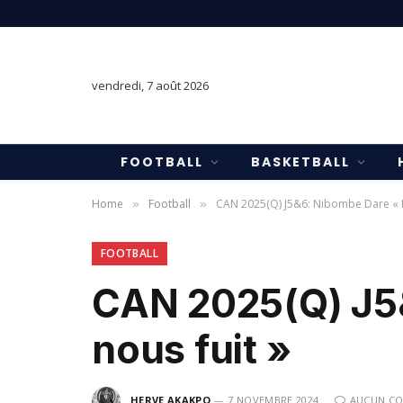
vendredi, 7 août 2026
FOOTBALL
BASKETBALL
Home
Football
CAN 2025(Q) J5&6: Nibombe Dare « Le
»
»
FOOTBALL
CAN 2025(Q) J5&
nous fuit »
HERVE AKAKPO
7 NOVEMBRE 2024
AUCUN C