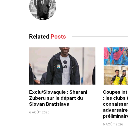
Related
Posts
Exclu/Slovaquie : Sharani
Coupes int
Zuberu sur le départ du
: les clubs
Slovan Bratislava
connaissen
adversaire
6 AOÛT 2026
préliminair
6 AOÛT 2026