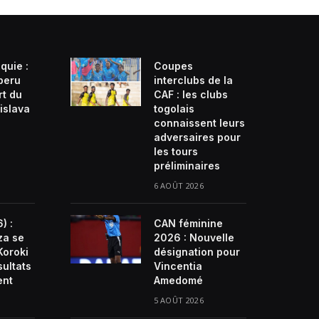
quie :
Coupes
beru
interclubs de la
rt du
CAF : les clubs
islava
togolais
connaissent leurs
adversaires pour
les tours
préliminaires
6 AOÛT 2026
) :
CAN féminine
za se
2026 : Nouvelle
Koroki
désignation pour
sultats
Vincentia
ent
Amedomé
5 AOÛT 2026