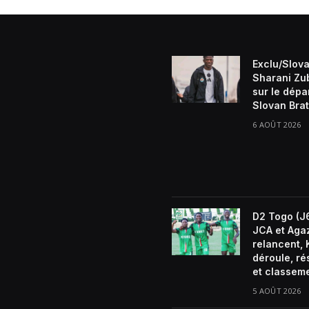
Exclu/Slova
Sharani Zu
sur le dépa
Slovan Brat
6 AOÛT 2026
D2 Togo (J6
JCA et Aga
relancent, 
déroule, ré
et classem
5 AOÛT 2026