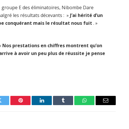
ce groupe E des éliminatoires, Nibombe Dare
algré les résultats décevants : »
J’ai hérité d’un
pe conquérant mais le résultat nous fuit
. »
 «
Nos prestations en chiffres montrent qu’on
arrive à avoir un peu plus de réussite je pense
Twitter
Pinterest
LinkedIn
Tumblr
WhatsApp
Email