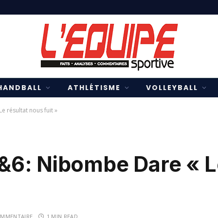
HANDBALL
ATHLÉTISME
VOLLEYBALL
 résultat nous fuit »
6: Nibombe Dare « Le
OMMENTAIRE
1 MIN READ