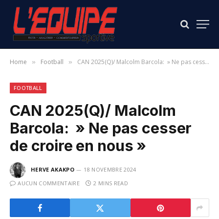
Home
Football
CAN 2025(Q)/ Malcolm Barcola: » Ne pas cesser de croire en nous »
»
»
FOOTBALL
CAN 2025(Q)/ Malcolm
Barcola: » Ne pas cesser
de croire en nous »
HERVE AKAKPO
18 NOVEMBRE 2024
AUCUN COMMENTAIRE
2 MINS READ