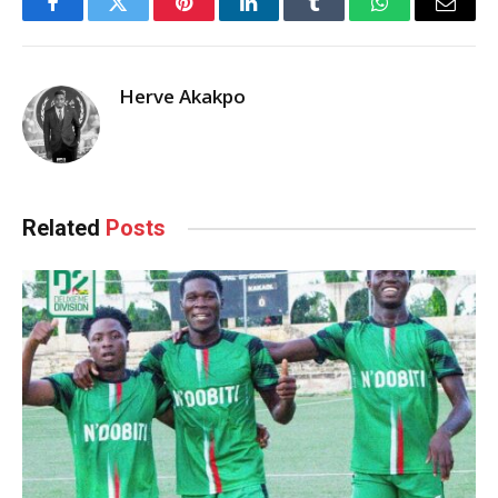
Facebook
Twitter
Pinterest
LinkedIn
Tumblr
WhatsApp
Email
Herve Akakpo
Related
Posts