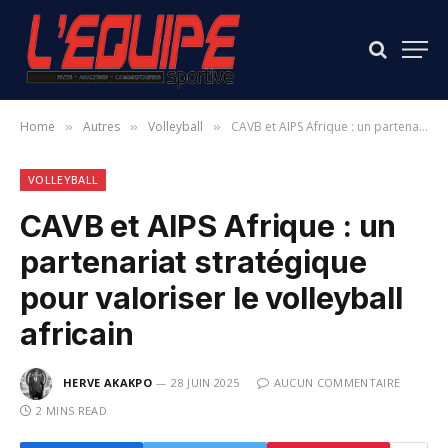
Home
Autres
Volleyball
CAVB et AIPS Afrique : un partenariat stratégique pour valoriser le volleyball africain
»
»
»
VOLLEYBALL
CAVB et AIPS Afrique : un
partenariat stratégique
pour valoriser le volleyball
africain
HERVE AKAKPO
28 JUIN 2025
AUCUN COMMENTAIRE
2 MINS READ