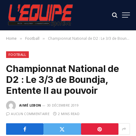
Home
Football
Championnat National de D2 : Le 3/3 de Boundja, Entente II au pouvoir
»
»
FOOTBALL
Championnat National de
D2 : Le 3/3 de Boundja,
Entente II au pouvoir
AIMÉ LEBON
30 DÉCEMBRE 2019
AUCUN COMMENTAIRE
2 MINS READ