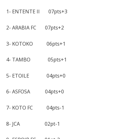
1- ENTENTE II 07pts+3
2- ARABIA FC 07pts+2
3- KOTOKO 06pts+1
4- TAMBO 05pts+1
5- ETOILE 04pts+0
6- ASFOSA 04pts+0
7- KOTO FC 04pts-1
8- JCA 02pt-1