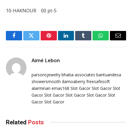
10-HAKNOUR 00 pt-5
Facebook
Twitter
Pinterest
LinkedIn
Tumblr
WhatsApp
Email
Aimé Lebon
parsonsjewelry
bhatia-associates
bantuandesa
showersmooth
damoaberry
freesafesoft
alarminari
emas168
Slot Gacor
Slot Gacor
Slot
Gacor
Slot Gacor
Slot Gacor
Slot Gacor
Slot
Gacor
Slot Gacor
Related
Posts