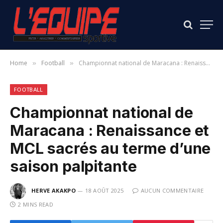
Home
Football
Championnat national de Maracana : Renaissance et MCL sacrés au terme d’une saison palpitante
»
»
FOOTBALL
Championnat national de
Maracana : Renaissance et
MCL sacrés au terme d’une
saison palpitante
HERVE AKAKPO
18 AOÛT 2025
AUCUN COMMENTAIRE
2 MINS READ