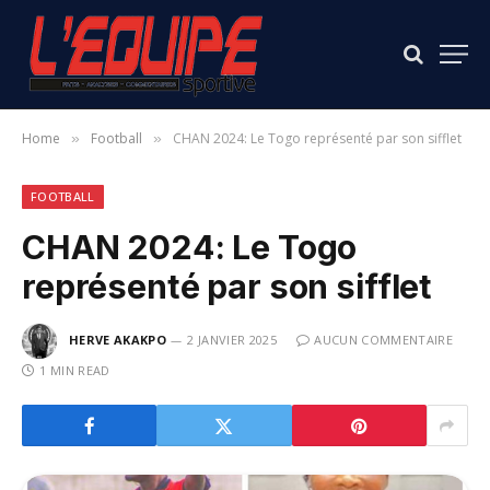
Home
Football
CHAN 2024: Le Togo représenté par son sifflet
»
»
FOOTBALL
CHAN 2024: Le Togo
représenté par son sifflet
HERVE AKAKPO
2 JANVIER 2025
AUCUN COMMENTAIRE
1 MIN READ