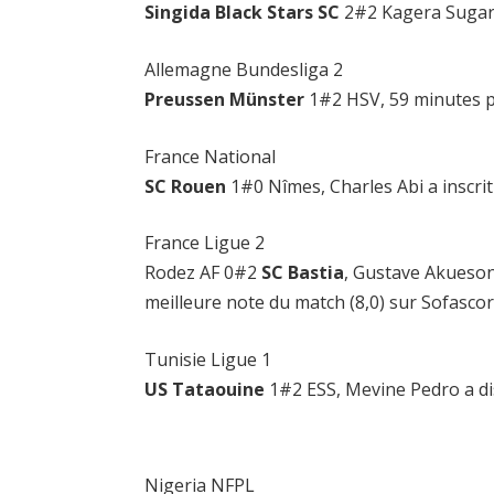
Singida Black Stars SC
2#2 Kagera Sugar, 
Allemagne Bundesliga 2
Preussen Münster
1#2 HSV, 59 minutes p
France National
SC Rouen
1#0 Nîmes, Charles Abi a inscrit
France Ligue 2
Rodez AF 0#2
SC Bastia
, Gustave Akueson
meilleure note du match (8,0) sur Sofascor
Tunisie Ligue 1
US Tataouine
1#2 ESS, Mevine Pedro a dis
Nigeria NFPL