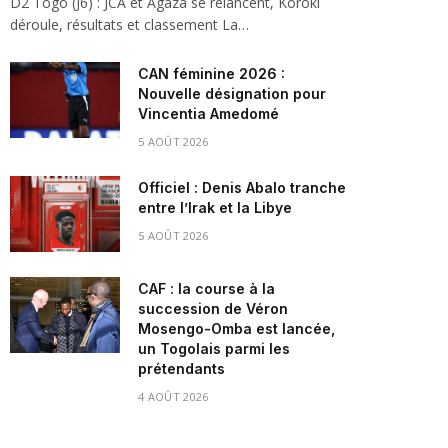
D2 Togo (J6) : JCA et Agaza se relancent, Koroki
déroule, résultats et classement La…
CAN féminine 2026 :
Nouvelle désignation pour
Vincentia Amedomé
5 AOÛT 2026
Officiel : Denis Abalo tranche
entre l’Irak et la Libye
5 AOÛT 2026
CAF : la course à la
succession de Véron
Mosengo-Omba est lancée,
un Togolais parmi les
prétendants
4 AOÛT 2026