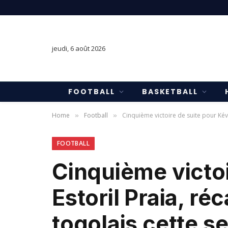
jeudi, 6 août 2026
FOOTBALL
BASKETBALL
Home
Football
Cinquième victoire de suite pour Kév
»
»
FOOTBALL
Cinquième victoi
Estoril Praia, r
togolais cette s