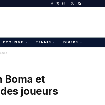
Facebook
X
Instagram
(Twitter)
CYCLISME
TENNIS
DIVERS
emaine
n Boma et
 des joueurs