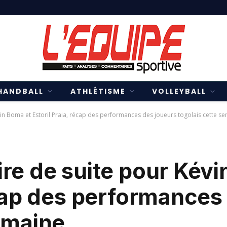
HANDBALL
ATHLÉTISME
VOLLEYBALL
in Boma et Estoril Praia, récap des performances des joueurs togolais cette s
re de suite pour Kévi
écap des performances
emaine