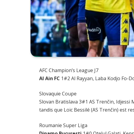
AFC Champion’s League J7
Al Ain FC
1#2 Al Rayyan, Laba Kodjo Fo-Doh,
Slovaquie Coupe
Slovan Bratislava 3#1 AS Trenčin, Idjessi 
tandis que Loïc Bessilé (AS Trenčin) est res
Roumanie Super Liga
Dinamo Bucuresti
1#0 Otelul Galati, Ken