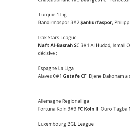
Turquie 1.Lig
Bandirmaspor 3#2
Şanlıurfaspor
, Philip
Irak Stars League
Naft Al-Basrah S
C 3#1 Al Hudod, Ismail O
décisive ;
Espagne La Liga
Alaves 0#1
Getafe CF
, Djene Dakonam a d
Allemagne Regionalliga
Fortuna Koln 3#3
FC Koln II
, Ouro Tagba M
Luxembourg BGL League