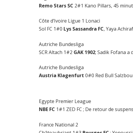
Remo Stars SC
2#1 Kano Pillars, 45 minu
Côte d’Ivoire Ligue 1 Lonaci
Sol FC 1#0
Lys Sassandra FC
, Yaya Achira
Autriche Bundesliga
SCR Altach 1#2
GAK 1902
; Sadik Fofana a 
Autriche Bundesliga
Austria Klagenfurt
0#0 Red Bull Salzbourg
Egypte Premier League
NBE FC
1#1 ZED FC ; De retour de suspens
France National 2
Châteaubriant 1#3
Bourges FC
; Yenoussi