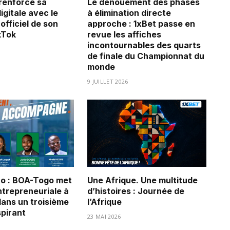
renforce sa
Le dénouement des phases
igitale avec le
à élimination directe
officiel de son
approche : 1xBet passe en
kTok
revue les affiches
incontournables des quarts
de finale du Championnat du
monde
9 JUILLET 2026
o : BOA-Togo met
Une Afrique. Une multitude
ntrepreneuriale à
d’histoires : Journée de
dans un troisième
l’Afrique
spirant
23 MAI 2026