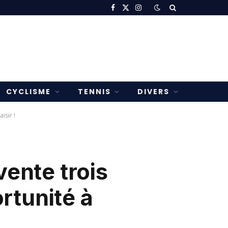
Facebook
X
Instagram
(Twitter)
CYCLISME
TENNIS
DIVERS
isir !
vente trois
rtunité à