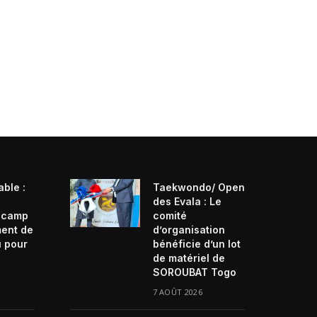
able :
Taekwondo/ Open
des Evala : Le
n camp
comité
ment de
d’organisation
u pour
bénéficie d’un lot
de matériel de
SOROUBAT Togo
7 AOÛT 2026