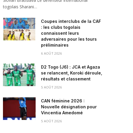
Slovan Bratislava Le défenseur international
togolais Sharani…
Coupes interclubs de la CAF
: les clubs togolais
connaissent leurs
adversaires pour les tours
préliminaires
6 AOÛT 2026
D2 Togo (J6) : JCA et Agaza
se relancent, Koroki déroule,
résultats et classement
5 AOÛT 2026
CAN féminine 2026 :
Nouvelle désignation pour
Vincentia Amedomé
5 AOÛT 2026