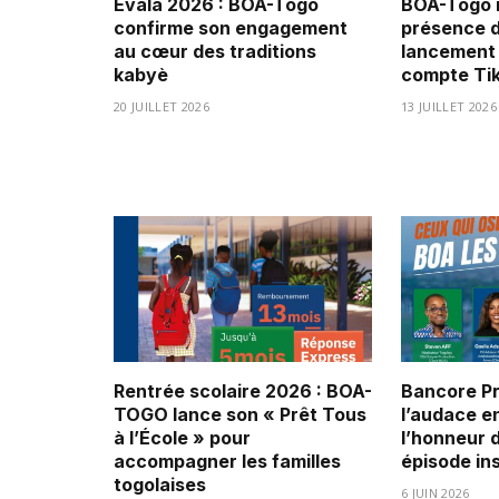
Evala 2026 : BOA-Togo
BOA-Togo 
confirme son engagement
présence d
au cœur des traditions
lancement 
kabyè
compte Ti
20 JUILLET 2026
13 JUILLET 2026
Rentrée scolaire 2026 : BOA-
Bancore Pr
TOGO lance son « Prêt Tous
l’audace e
à l’École » pour
l’honneur 
accompagner les familles
épisode in
togolaises
6 JUIN 2026