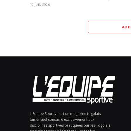
10 JUIN 2026
ADD
L'Equipe Sportive est un magazine togolais
bimensuel consacré exclusivement aux
disciplines sportives pratiquées par les Togolais