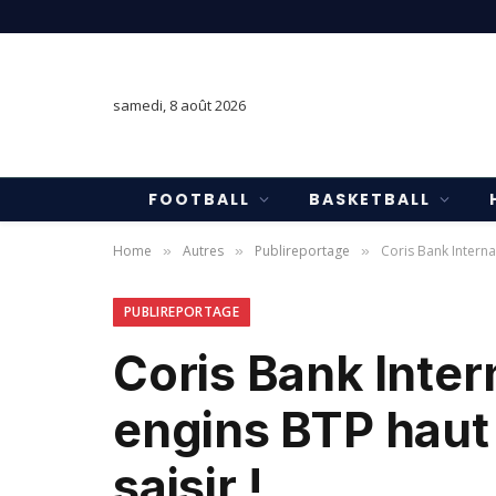
samedi, 8 août 2026
FOOTBALL
BASKETBALL
Home
Autres
Publireportage
Coris Bank Interna
»
»
»
PUBLIREPORTAGE
Coris Bank Inter
engins BTP haut
saisir !