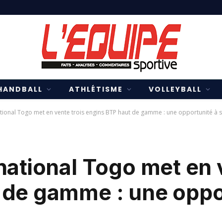
HANDBALL
ATHLÉTISME
VOLLEYBALL
tional Togo met en vente trois engins BTP haut de gamme : une opportunité à sa
national Togo met en 
 de gamme : une oppo