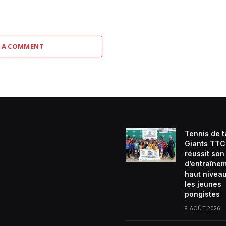
 A COMMENT
Tennis de t
Giants TTC
réussit so
d’entraîne
haut nivea
les jeunes
pongistes
8 AOÛT 2026