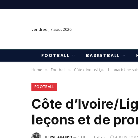
vendredi, 7 août 2026
FOOTBALL
BASKETBALL
Home
Football
Côte d’Ivoire/Ligue 1 Lonaci: Une s
»
»
FOOTBALL
Côte d’Ivoire/Li
leçons et de pr
HERVE AKAKPO
13 JUILLET 2025
AUCUN COM