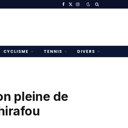
Facebook
X
Instagram
(Twitter)
CYCLISME
TENNIS
DIVERS
on pleine de
hirafou