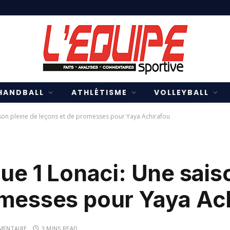
HANDBALL
ATHLÉTISME
VOLLEYBALL
aison pleine de leçons et de promesses pour Yaya Achirafou
gue 1 Lonaci: Une sais
omesses pour Yaya Ac
MENTAIRE
3 MINS READ