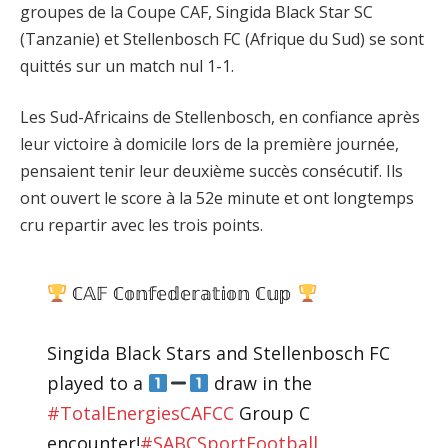
groupes de la Coupe CAF, Singida Black Star SC
(Tanzanie) et Stellenbosch FC (Afrique du Sud) se sont
quittés sur un match nul 1-1.
Les Sud-Africains de Stellenbosch, en confiance après
leur victoire à domicile lors de la première journée,
pensaient tenir leur deuxième succès consécutif. Ils
ont ouvert le score à la 52e minute et ont longtemps
cru repartir avec les trois points.
ℂ𝔸𝔽 ℂ𝕠𝕟𝕗𝕖𝕕𝕖𝕣𝕒𝕥𝕚𝕠𝕟 ℂ𝕦𝕡
Singida Black Stars and Stellenbosch FC
played to a
draw in the
#TotalEnergiesCAFCC
Group C
encounter!
#SABCSportFootball