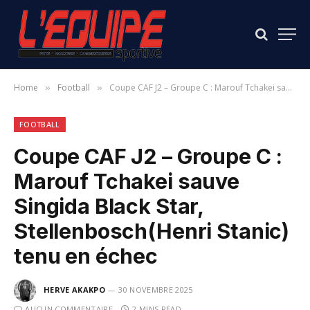
Home
Football
Coupe CAF J2 – Groupe C : Marouf Tchakei sauve Singida Black Star, Stellenbosch(Henri Stanic) tenu en échec
»
»
FOOTBALL
Coupe CAF J2 – Groupe C :
Marouf Tchakei sauve
Singida Black Star,
Stellenbosch(Henri Stanic)
tenu en échec
HERVE AKAKPO
30 NOVEMBRE 2025
AUCUN COMMENTAIRE
2 MINS READ