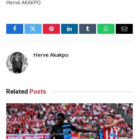
Hervé AKAKPO
Facebook
Twitter
Pinterest
LinkedIn
Tumblr
WhatsApp
Email
Herve Akakpo
Related
Posts