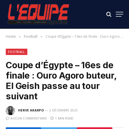
Home
Football
Coupe d’Égypte – 16es de finale : Ouro Agoro buteur, El Geish passe au tour suivant
»
»
FOOTBALL
Coupe d’Égypte – 16es de
finale : Ouro Agoro buteur,
El Geish passe au tour
suivant
HERVE AKAKPO
2 DÉCEMBRE 2025
AUCUN COMMENTAIRE
1 MIN READ