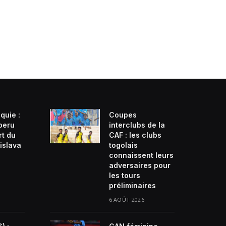
quie :
Coupes
beru
interclubs de la
rt du
CAF : les clubs
islava
togolais
connaissent leurs
adversaires pour
les tours
préliminaires
6 AOÛT 2026