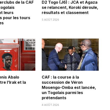
erclubs de la CAF
D2 Togo (J6) : JCA et Agaza
 togolais
se relancent, Koroki déroule,
t leurs
résultats et classement
s pour les tours
5 AOÛT 2026
es
Denis Abalo
CAF : la course à la
re l’Irak et la
succession de Véron
Mosengo-Omba est lancée,
un Togolais parmi les
prétendants
4 AOÛT 2026