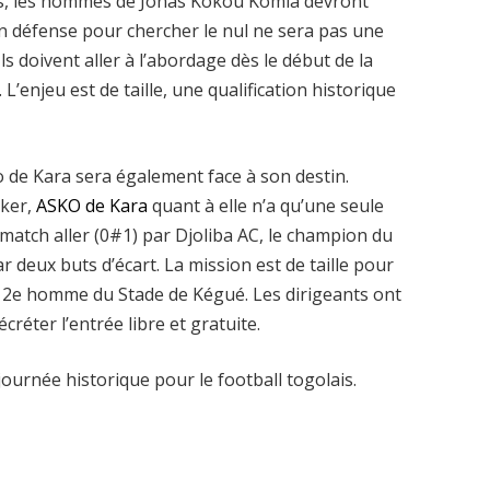
mos, les hommes de Jonas Kokou Komla devront
en défense pour chercher le nul ne sera pas une
ls doivent aller à l’abordage dès le début de la
’enjeu est de taille, une qualification historique
ko de Kara sera également face à son destin.
oker,
ASKO de Kara
quant à elle n’a qu’une seule
u match aller (0#1) par Djoliba AC, le champion du
 deux buts d’écart. La mission est de taille pour
12e homme du Stade de Kégué. Les dirigeants ont
créter l’entrée libre et gratuite.
urnée historique pour le football togolais.