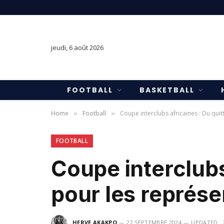
jeudi, 6 août 2026
FOOTBALL
BASKETBALL
Home
Football
Coupe interclubs africaines : Du qui
»
»
FOOTBALL
Coupe interclubs
pour les représe
HERVE AKAKPO
22 SEPTEMBRE 2024
UPDATED: