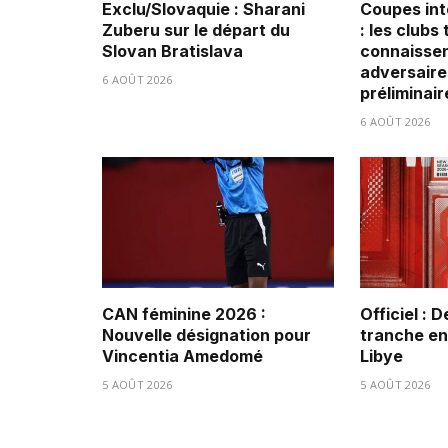
Exclu/Slovaquie : Sharani
Coupes int
Zuberu sur le départ du
: les clubs
Slovan Bratislava
connaissen
adversaire
6 AOÛT 2026
préliminair
6 AOÛT 2026
CAN féminine 2026 :
Officiel : 
Nouvelle désignation pour
tranche ent
Vincentia Amedomé
Libye
5 AOÛT 2026
5 AOÛT 2026