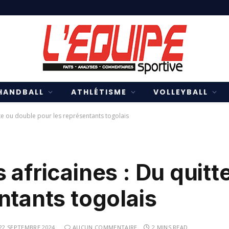
HANDBALL
ATHLÉTISME
VOLLEYBALL
tte ou double pour les représentants togolais
 africaines : Du quitt
ntants togolais
22 SEPTEMBRE 2024
AUCUN COMMENTAIRE
2 MINS READ