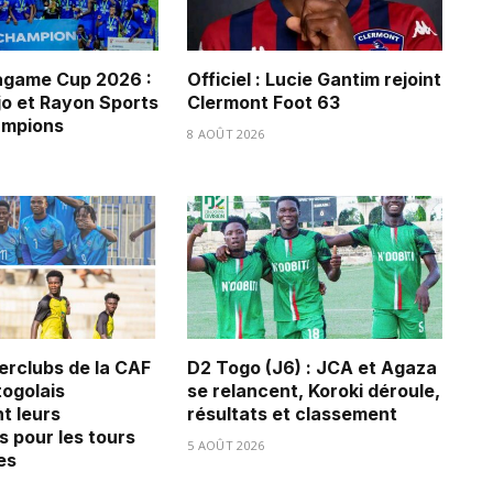
game Cup 2026 :
Officiel : Lucie Gantim rejoint
jo et Rayon Sports
Clermont Foot 63
ampions
8 AOÛT 2026
erclubs de la CAF
D2 Togo (J6) : JCA et Agaza
 togolais
se relancent, Koroki déroule,
t leurs
résultats et classement
s pour les tours
5 AOÛT 2026
es