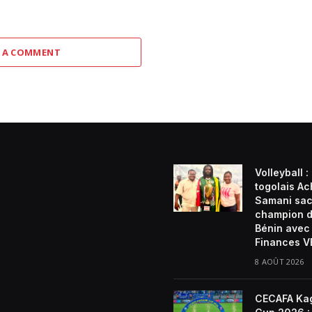
 A COMMENT
Volleyball :
togolais Ach
Samani sac
champion 
Bénin avec
Finances 
8 AOÛT 2026
CECAFA Ka