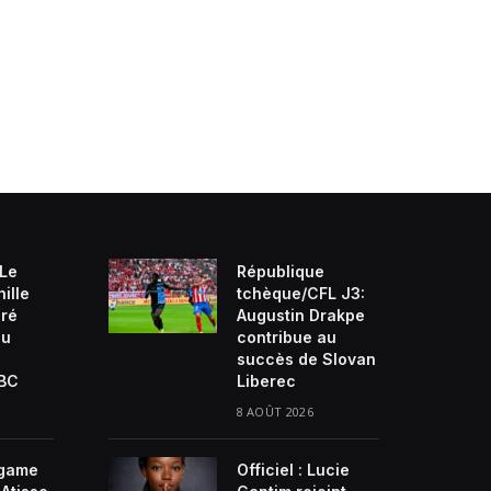
 Le
République
ille
tchèque/CFL J3:
ré
Augustin Drakpe
du
contribue au
succès de Slovan
VBC
Liberec
8 AOÛT 2026
game
Officiel : Lucie