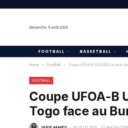
dimanche, 9 août 2026
FOOTBALL
BASKETBALL
Home
Football
Coupe UFOA-B U20 2025: le onze de 
»
»
FOOTBALL
Coupe UFOA-B U2
Togo face au Bu
HERVE AKAKPO
14 JUILLET 2025
AUCUN COM