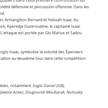
quipiers dans cette première confrontation du
solidité défensive et percussion offensive. Dans les
isé.
n, Achiangbon Bernard et Yeboah Isaac. Au
ock, Kperedja Ouzeroudine, le capitaine Isaac
 L’attaque est portée par Glo Marius et Sadou
nglo Isaac, symbolise la volonté des Éperviers
fication au deuxième tour dans cette compétition
onibles, notamment
Soglo Daniel (GB),
ewola Azeez, Zougoundi Moubarak, Nutsuley