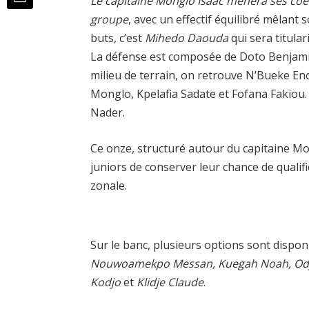
Le capitaine Monglo Isaac mènera ses coé
groupe
, avec un effectif équilibré mêlant 
buts, c’est
Mihedo Daouda
qui sera titular
La défense est composée de Doto Benjami
milieu de terrain, on retrouve N’Bueke En
Monglo, Kpelafia Sadate et Fofana Fakiou.
Nader.
Ce onze, structuré autour du capitaine Mo
juniors de conserver leur chance de quali
zonale.
Sur le banc, plusieurs options sont disp
Nouwoamekpo Messan, Kuegah Noah, Odj
Kodjo
et
Klidje Claude
.