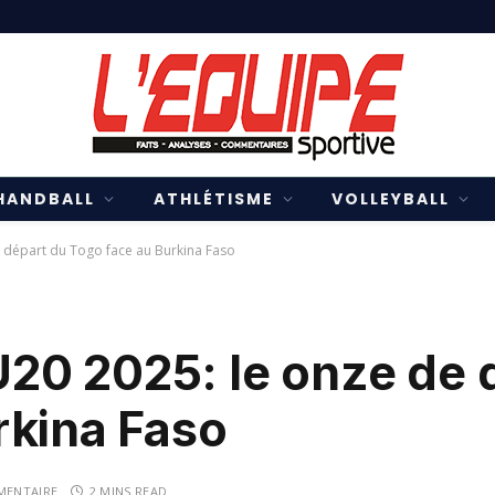
HANDBALL
ATHLÉTISME
VOLLEYBALL
départ du Togo face au Burkina Faso
0 2025: le onze de 
rkina Faso
MENTAIRE
2 MINS READ