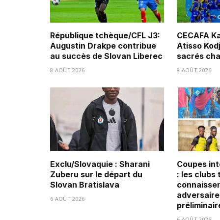
République tchèque/CFL J3:
CECAFA Ka
Augustin Drakpe contribue
Atisso Kod
au succès de Slovan Liberec
sacrés ch
8 AOÛT 2026
8 AOÛT 2026
Exclu/Slovaquie : Sharani
Coupes int
Zuberu sur le départ du
: les clubs
Slovan Bratislava
connaissen
adversaire
6 AOÛT 2026
préliminair
6 AOÛT 2026