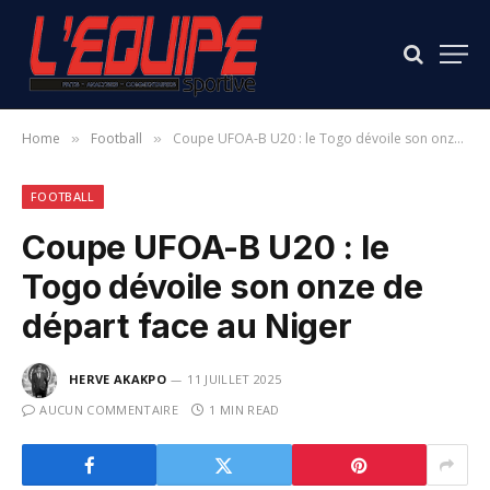
Home
Football
Coupe UFOA-B U20 : le Togo dévoile son onze de départ face au Niger
»
»
FOOTBALL
Coupe UFOA-B U20 : le
Togo dévoile son onze de
départ face au Niger
HERVE AKAKPO
11 JUILLET 2025
AUCUN COMMENTAIRE
1 MIN READ