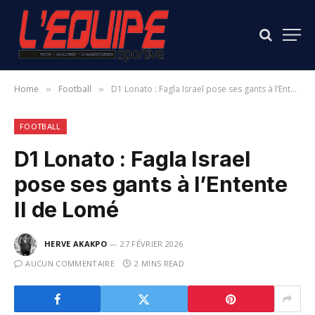
Home
Football
D1 Lonato : Fagla Israel pose ses gants à l’Entente II de Lomé
»
»
FOOTBALL
D1 Lonato : Fagla Israel
pose ses gants à l’Entente
II de Lomé
HERVE AKAKPO
27 FÉVRIER 2026
AUCUN COMMENTAIRE
2 MINS READ