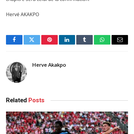
Hervé AKAKPO
Facebook
Twitter
Pinterest
LinkedIn
Tumblr
WhatsApp
Email
Herve Akakpo
Related
Posts